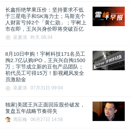
长鑫拒绝苹果压价：坚持要求不低
于三星电子和SK海力士；马斯克个
人财富亏掉2个「黄仁勋」；宇树上
市在即，王兴兴身价即将突破百亿
巫夏清
昨天 08:34
8月10日申购！宇树科技171名员工
掏2.7亿认购IPO，王兴兴自掏1500
万；字节成立新的豆包产品团队；
初代员工可得15万！影视飓风发全
员激励金
巫夏清
07月31日 09:04
独家|美团王兴正面回应股价破发，
复盘五年战略节奏得失
周应梅
06月27日 14:56