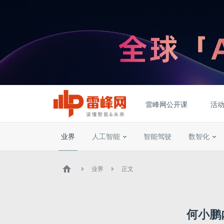
雷峰网公开课
活
业界
人工智能
智能驾驶
数智化
业界
正文
何小鹏