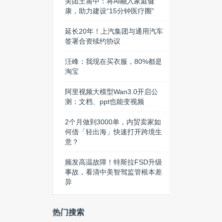
美团王莆中：将AI融入家庭健
康，助力建设“15分钟医疗圈”
延长20年！上汽集团与通用汽车
签署合资续约协议
汪峰：我现在买衣服，80%都是
淘宝
阿里视频大模型Wan3.0开启公
测：文档、ppt也能变视频
2个月做到3000单，内贸卖家如
何借「轻出海」快速打开跨境生
意？
频发高温故障！特斯拉FSD升级
事故，看清中美智驾监管根本差
异
热门搜索