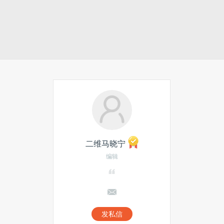
二维马晓宁
编辑
发私信