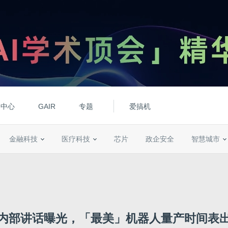
动中心
GAIR
专题
爱搞机
金融科技
医疗科技
芯片
政企安全
智慧城市
内部讲话曝光，「最美」机器人量产时间表