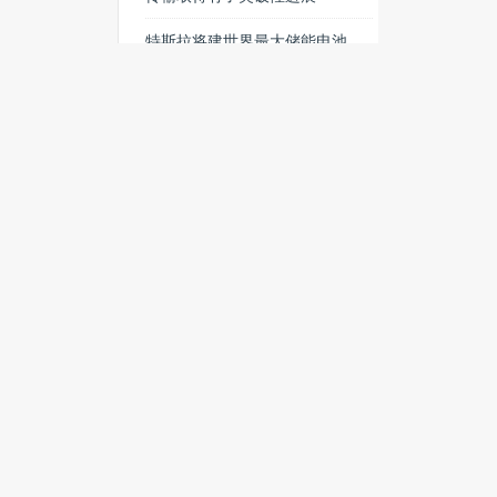
特斯拉将建世界最大储能电池
组，充满电可供2500家庭使用
热门搜索
黑客
罗永浩
广告
平板
AWS
Android游戏
互联网金融
Dropbox
通用
Verizon
macbook