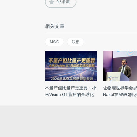
0
人收藏
相关文章
MWC
联想
不量产但比量产更重要：小
让物理世界学会
米Vision GT背后的全球化
Nakul在MWC解
战 ...
具 ...