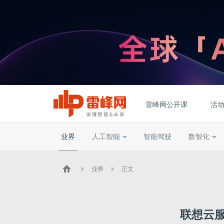
雷峰网公开课
活
业界
人工智能
智能驾驶
数智化
业界
正文
联想云服