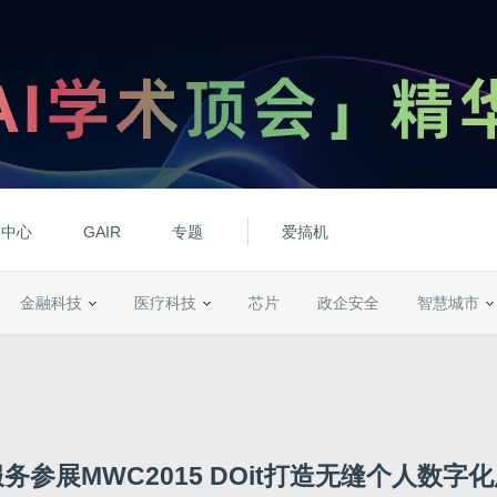
动中心
GAIR
专题
爱搞机
金融科技
医疗科技
芯片
政企安全
智慧城市
务参展MWC2015 DOit打造无缝个人数字