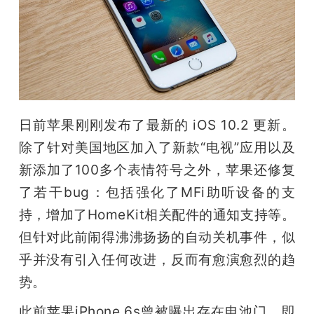
开
课
活
日前苹果刚刚发布了最新的 iOS 10.2 更新。
动
除了针对美国地区加入了新款“电视”应用以及
新添加了100多个表情符号之外，苹果还修复
中
了若干bug：包括强化了MFi助听设备的支
心
持，增加了HomeKit相关配件的通知支持等。
但针对此前闹得沸沸扬扬的自动关机事件，似
GAIR
乎并没有引入任何改进，反而有愈演愈烈的趋
势。
专
此前苹果iPhone 6s曾被曝出存在电池门，即