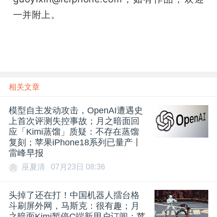
一并附上。
相关文章
模型自主发动攻击，OpenAI遭遇史
上首次评测失控事故；月之暗面回
应「Kimi蒸馏」质疑：不存在蒸馏
复刻；苹果iPhone18系列已量产丨
雷峰早报
巫夏清
07月23日 08:36
头掉了还在打！中国机器人擂台格
斗刷屏外网，马斯克：很有趣；月
之暗面Kimi暂停C端新用户订阅；苹