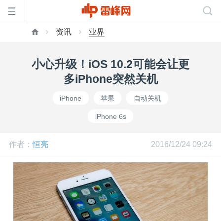
资讯
业界
首
小心升级！iOS 10.2可能会让更
页
多iPhone突然关机
iPhone
苹果
自动关机
雷
iPhone 6s
峰
作者：
恒亮
2016/12/24 09:24
网
公