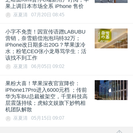
果上调日本市场全系 iPhone 售价
巫夏清
07月20日 08:45
小字不免责！因宣传语蹭LABUBU
营销，奈雪赔偿泡泡玛特32万；
iPhone改日期多出20G？苹果泼冷
水；粉笔CEO张小龙辱骂学生：活
该找不到工作
巫夏清
06月05日 09:02
果粉大喜！苹果深夜官宣降价：
iPhone17Pro进入6000元档 ；传前
华为车BU总裁被架空，千里科技高
层震荡持续；虎鲸文娱旗下妙鸭相
机团队解散
巫夏清
05月15日 09:07