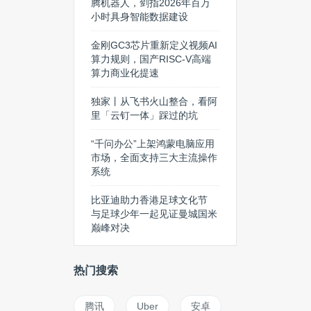
腾机器人，剑指2026年百万
小时具身智能数据建设
金刚GC3芯片重新定义视频AI
算力规则，国产RISC-V高端
算力商业化提速
独家丨从飞书火山整合，看阿
里「云钉一体」踩过的坑
“千问办公”上架鸿蒙电脑应用
市场，全面支持三大主流操作
系统
比亚迪助力香港足球文化节
与足球少年一起见证曼城国米
巅峰对决
热门搜索
腾讯
Uber
安卓