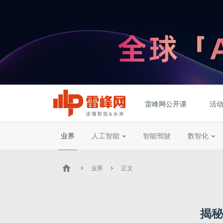
雷峰网公开课
活
业界
人工智能
智能驾驶
数智化
业界
正文
揭秘