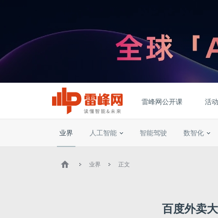
雷峰网公开课
活
业界
人工智能
智能驾驶
数智化
业界
正文
百度外卖大甩