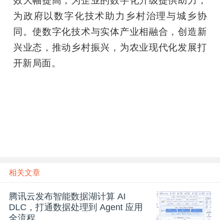
为政府以数字化技术助力乡村治理与城乡协
同。使数字化技术与实体产业相融合，创造新
兴业态，推动乡村振兴，为农业现代化发展打
开新局面。
相关文章
腾讯云发布智能数据湖计算 AI
DLC，打通数据处理到 Agent 应用
全流程