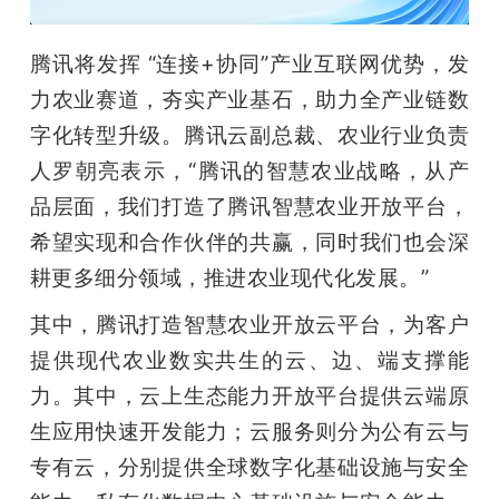
题
腾讯将发挥 “连接+协同”产业互联网优势，发
力农业赛道，夯实产业基石，助力全产业链数
爱
字化转型升级。腾讯云副总裁、农业行业负责
人罗朝亮表示，“腾讯的智慧农业战略，从产
搞
品层面，我们打造了腾讯智慧农业开放平台，
机
希望实现和合作伙伴的共赢，同时我们也会深
耕更多细分领域，推进农业现代化发展。”
其中，腾讯打造智慧农业开放云平台，为客户
提供现代农业数实共生的云、边、端支撑能
力。其中，云上生态能力开放平台提供云端原
生应用快速开发能力；云服务则分为公有云与
专有云，分别提供全球数字化基础设施与安全