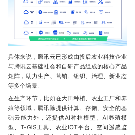
具体来说，腾讯云已形成由投后农业科技企业
与腾讯云基础社会和自研产品组成的核心产品
矩阵，助力生产、营销、组织、治理、新业态
等多个场景。
在生产环节，比如在大田种植、农业工厂和养
殖等领域，腾讯除提供计算、存储、安全的基
础云能力外，还提供AI种植模型、AI养殖模
型、T-GIS工具、农业IOT平台、空间遥感监