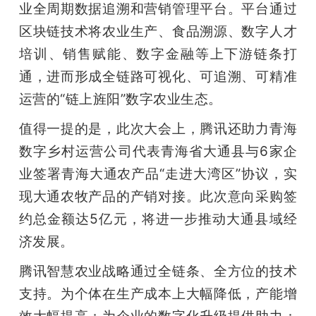
业全周期数据追溯和营销管理平台。平台通过
区块链技术将农业生产、食品溯源、数字人才
培训、销售赋能、数字金融等上下游链条打
通，进而形成全链路可视化、可追溯、可精准
运营的“链上旌阳”数字农业生态。
值得一提的是，此次大会上，腾讯还助力青海
数字乡村运营公司代表青海省大通县与6家企
业签署青海大通农产品“走进大湾区”协议，实
现大通农牧产品的产销对接。此次意向采购签
约总金额达5亿元，将进一步推动大通县域经
济发展。
腾讯智慧农业战略通过全链条、全方位的技术
支持。为个体在生产成本上大幅降低，产能增
效大幅提高；为企业的数字化升级提供助力；