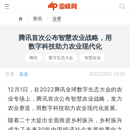
资讯
业界
首
腾讯首次公布智慧农业战略，用
页
数字科技助力农业现代化
腾讯
数字生态大会
智慧农业
雷
作者：
嘉嘉
2022/12/01 18:20
峰
12月1日，在2022腾讯全球数字生态大会的农
网
业专场上，腾讯首次公布智慧农业战略，发力
农业赛道，用数字科技助力农业现代化发展。
公
随着二十大提出全面推进乡村振兴，乡村振兴
成为了未来30年中国经济社会发展的重中之