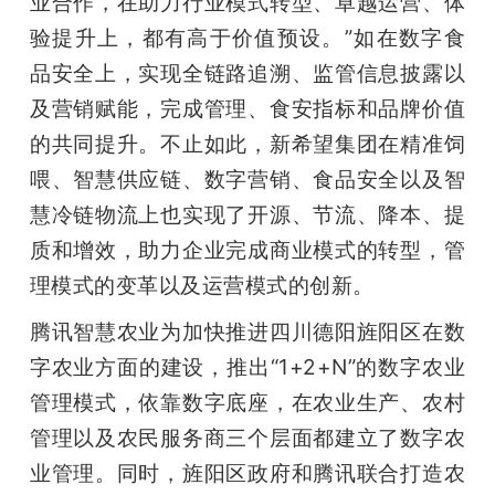
业合作，在助力行业模式转型、卓越运营、体
验提升上，都有高于价值预设。”如在数字食
品安全上，实现全链路追溯、监管信息披露以
及营销赋能，完成管理、食安指标和品牌价值
的共同提升。不止如此，新希望集团在精准饲
喂、智慧供应链、数字营销、食品安全以及智
慧冷链物流上也实现了开源、节流、降本、提
质和增效，助力企业完成商业模式的转型，管
理模式的变革以及运营模式的创新。
腾讯智慧农业为加快推进四川德阳旌阳区在数
字农业方面的建设，推出“1+2+N”的数字农业
管理模式，依靠数字底座，在农业生产、农村
管理以及农民服务商三个层面都建立了数字农
业管理。同时，旌阳区政府和腾讯联合打造农