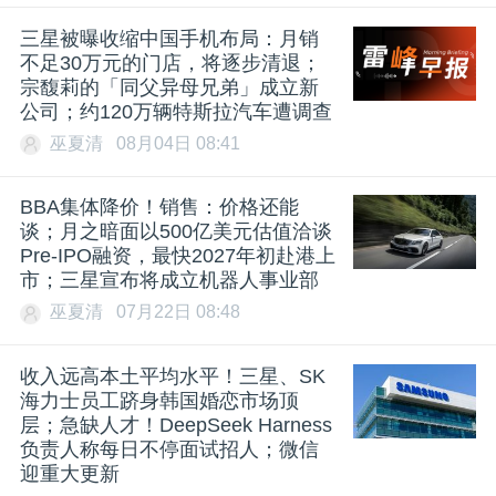
三星被曝收缩中国手机布局：月销
不足30万元的门店，将逐步清退；
宗馥莉的「同父异母兄弟」成立新
公司；约120万辆特斯拉汽车遭调查
巫夏清
08月04日 08:41
BBA集体降价！销售：价格还能
谈；月之暗面以500亿美元估值洽谈
Pre-IPO融资，最快2027年初赴港上
市；三星宣布将成立机器人事业部
巫夏清
07月22日 08:48
收入远高本土平均水平！三星、SK
海力士员工跻身韩国婚恋市场顶
层；急缺人才！DeepSeek Harness
负责人称每日不停面试招人；微信
迎重大更新