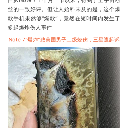
开
丝的一致好评。但让人始料未及的是，这个爆
款手机果然够“爆款”，竟然在短时间内发生了
课
多起爆炸伤人事件。
活
Note 7“爆炸”致美国男子二级烧伤，三星遭起诉
动
中
心
GAIR
专