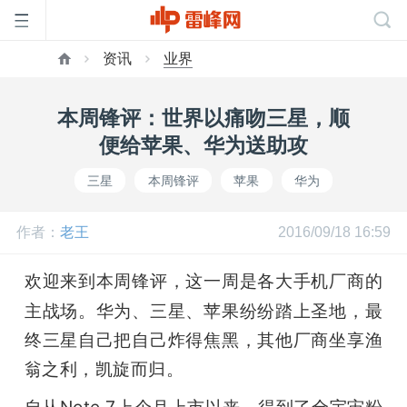
资讯
业界
首
本周锋评：世界以痛吻三星，顺
页
便给苹果、华为送助攻
三星
本周锋评
苹果
华为
雷
作者：
老王
2016/09/18 16:59
峰
欢迎来到本周锋评，这一周是各大手机厂商的
网
主战场。华为、三星、苹果纷纷踏上圣地，最
终三星自己把自己炸得焦黑，其他厂商坐享渔
公
翁之利，凯旋而归。
自从Note 7上个月上市以来，得到了全宇宙粉