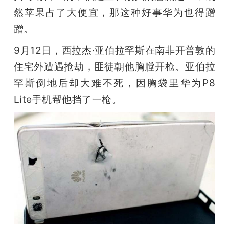
然苹果占了大便宜，那这种好事华为也得蹭
蹭。
9月12日，西拉杰·亚伯拉罕斯在南非开普敦的
住宅外遭遇抢劫，匪徒朝他胸膛开枪。亚伯拉
罕斯倒地后却大难不死，因胸袋里华为P8 
Lite手机帮他挡了一枪。