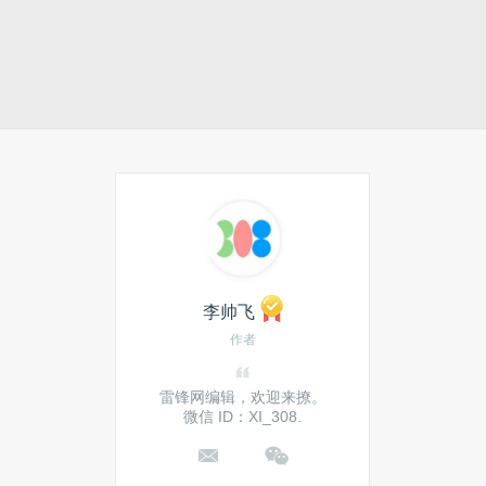
李帅飞
作者
雷锋网编辑，欢迎来撩。
微信 ID：XI_308.