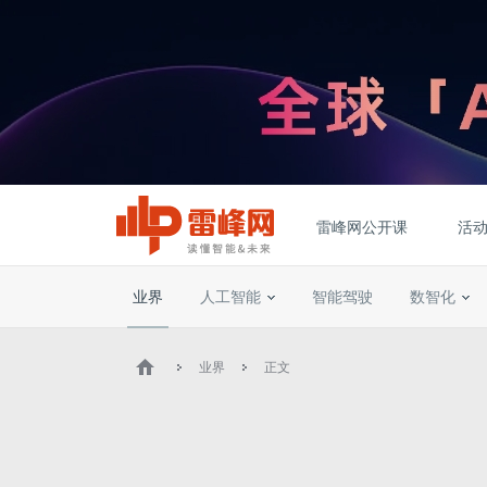
雷峰网公开课
活
业界
人工智能
智能驾驶
数智化
业界
正文