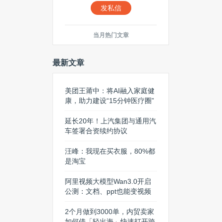
发私信
当月热门文章
最新文章
美团王莆中：将AI融入家庭健
康，助力建设“15分钟医疗圈”
延长20年！上汽集团与通用汽
车签署合资续约协议
汪峰：我现在买衣服，80%都
是淘宝
阿里视频大模型Wan3.0开启
公测：文档、ppt也能变视频
2个月做到3000单，内贸卖家
如何借「轻出海」快速打开跨