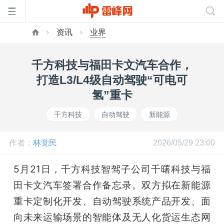
资讯
业界
首
千方科技与福田卡文汽车合作，
页
打造L3/L4级自动驾驶“可电可
氢”重卡
雷
千方科技
自动驾驶
新能源
峰
作者：
林觉民
2026/05/29 23:00
网
5月21日，千方科技智驾子公司千曙科技与福
田卡文汽车签署合作备忘录。双方拟在新能源
公
重卡定制化开发、自动驾驶系统产品开发、面
向未来运输场景的智能体及无人化货运生态网