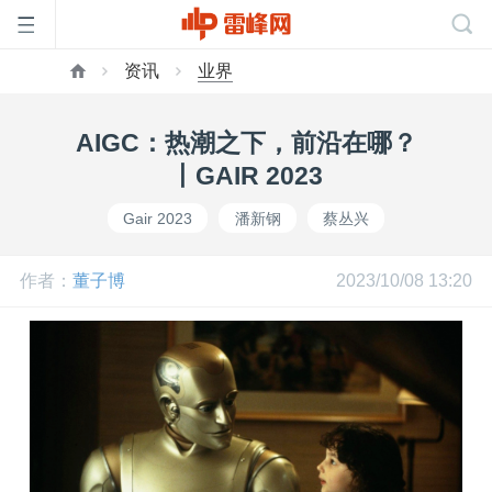
资讯
业界
首
AIGC：热潮之下，前沿在哪？
页
丨GAIR 2023
Gair 2023
潘新钢
蔡丛兴
雷
作者：
董子博
2023/10/08 13:20
峰
网
公