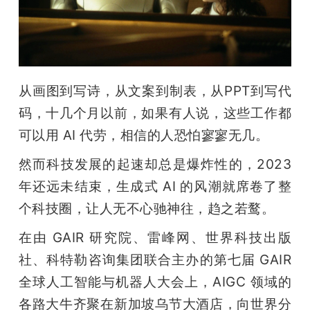
开
课
活
从画图到写诗，从文案到制表，从PPT到写代
码，十几个月以前，如果有人说，这些工作都
动
可以用 AI 代劳，相信的人恐怕寥寥无几。
然而科技发展的起速却总是爆炸性的，2023
中
年还远未结束，生成式 AI 的风潮就席卷了整
个科技圈，让人无不心驰神往，趋之若鹜。
心
在由 GAIR 研究院、雷峰网、世界科技出版
GAIR
社、科特勒咨询集团联合主办的第七届 GAIR 
全球人工智能与机器人大会上，AIGC 领域的
专
各路大牛齐聚在新加坡乌节大酒店，向世界分