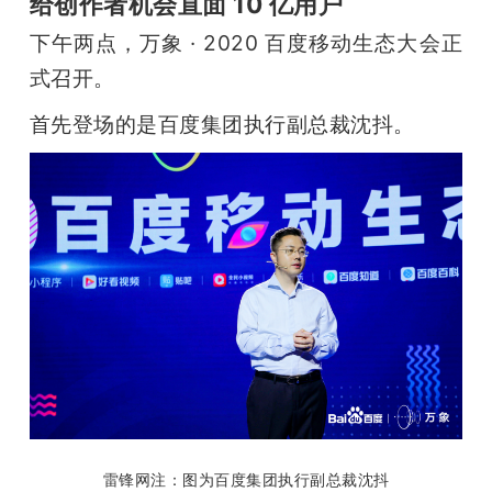
给创作者机会直面 10 亿用户
题
下午两点，万象 · 2020 百度移动生态大会正
式召开。
爱
首先登场的是百度集团执行副总裁沈抖。
搞
机
雷锋网注：图为百度集团执行副总裁沈抖