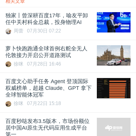
相关文章
独家丨曾深耕百度17年，喻友平卸
任中关村科金总裁，投身物理AI
周蕾
07月30日 07:22
萝卜快跑跑通全球首例右舵全无人
伦敦接力开启公开道路测试
徐咪
07月28日 16:46
百度文心助手任务 Agent 登顶国际
权威榜单，超越 Claude、GPT 拿下
全球智能体冠军
徐咪
07月22日 15:18
百度秒哒发布3.5版本，市场份额位
居中国AI原生无代码应用生成平台
第一