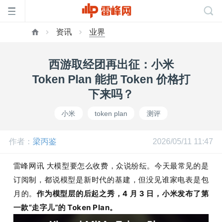
资讯
业界
首
西游取经团再出征：小米
页
Token Plan 能把 Token 价格打
下来吗？
雷
小米
token plan
测评
峰
作者：
梁丙鉴
2026/05/11 11:47
网
雷峰网讯 大模型要怎么收费，众说纷纭。今天最常见的是
订阅制，都说模型是新时代的基建，但没见谁家电表是包
月的。
作为模型层的后起之秀，4 月 3 日，小米发布了第
公
一款“走字儿”的 Token Plan。