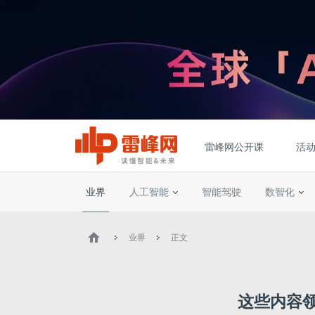
雷峰网公开课
活
业界
人工智能
智能驾驶
数智化
业界
正文
这些内容领