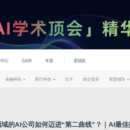
动中心
GAIR
专题
爱搞机
金融科技
医疗科技
芯片
政企安全
智慧城市
域的AI公司如何迈进“第二曲线”？｜AI最