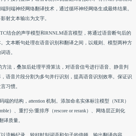
用端到端神经网络翻译技术，通过循环神经网络生成最终结果。
将影射文本输出为文字。
CTC结合的声学模型和RNNLM语言模型，将通过语音断句后的
本。文本断句处理在语音识别和翻译之间，以规则、模型两种方
的词语。
的方法，叠加后处理平滑算法，对语音信号进行语音、静音判
率，语音片段分割为多句并行识别，提高语音识别效率。保证识
发言习惯。
端的结构，attention 机制。添加命名实体标注模型（NER）
）、重打分/重排序（rescore or rerank）、网络层正则化
块提高翻译质量。
可以流畅纪录、较好时别词语和句子的停顿，输出翻译内容。