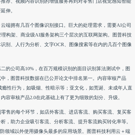
容推荐、视频内容识别的增值服务再到对零售门店视觉感知智能
断延伸。
，云端拥有几百个图像识别接口。巨大的处理需求，需要AI公司
管理构架、商业级AI服务架构三个层次的互联网架构。图普科技
识别、人行为分析、文字OCR、图像搜索等在内的几百个图像
二的公司高10%，在百万规模识别的面目识别算法测试中，图
试中，图普科技数据在已公开论文中排名第一。内容审核产品
；成瘾性行为，如吸烟、性暗示等；亚文化，如荒诞、未成年人直
内容审核产品2.0在此基础上有了更为细致的划分、升级。
到零售的每个环节，如店外客流、进店客流、购买客流、复买客
分析，助力企业吸引客流、分析客流、提升客流购买转化率等。
安防领域以外使用摄像头最多的应用场景。图普科技利用云＋端