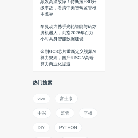
频发高温故障！特斯拉FSD升
级事故，看清中美智驾监管根
本差异
黎曼动力携手光轮智能与诺亦
腾机器人，剑指2026年百万
小时具身智能数据建设
金刚GC3芯片重新定义视频AI
算力规则，国产RISC-V高端
算力商业化提速
热门搜索
vivo
富士康
中兴
监管
平板
DIY
PYTHON