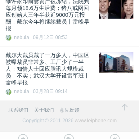
曝许家印前妻资产被冻结，法院判
每月领18.6万生活费；猪八戒网回
应创始人三年半获近9000万元报
酬；戴尔今年将继续裁员丨雷峰早
报
nebula
09月12日 08:53
戴尔大裁员裁了一万多人，中国区
被曝裁员非常多、工厂少了一半
人；知情人士回应腾讯大规模裁
员：不实；武汉大学开设雷军班丨
雷峰早报
nebula
03月28日 09:14
联系我们
关于我们
意见反馈
Copyright © 2011-2026
www.leiphone.com