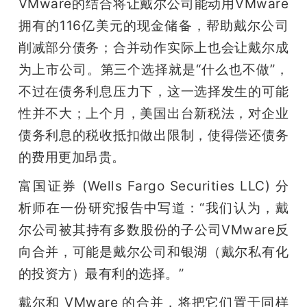
VMware的结合将让戴尔公司能动用VMware
题
拥有的116亿美元的现金储备，帮助戴尔公司
削减部分债务；合并动作实际上也会让戴尔成
爱
为上市公司。第三个选择就是“什么也不做”，
不过在债务利息压力下，这一选择发生的可能
搞
性并不大；上个月，美国出台新税法，对企业
债务利息的税收抵扣做出限制，使得偿还债务
机
的费用更加昂贵。
富国证券 (Wells Fargo Securities LLC) 分
析师在一份研究报告中写道：“我们认为，戴
尔公司被其持有多数股份的子公司VMware反
向合并，可能是戴尔公司和银湖（戴尔私有化
的投资方）最有利的选择。”
戴尔和 VMware 的合并，将把它们置于同样