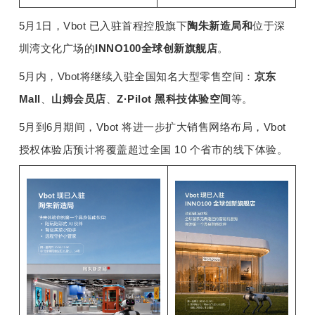
5月1日，Vbot 
已
入驻首程控股旗下
陶朱新造局
和
位于深
圳湾文化广场的
INNO100全球创新旗舰店
。
5月内，Vbot将继续入驻全国知名大型零售空间
：
京东 
Mall
、
山姆会员店
、
Z·Pilot 黑科技体验空间
等。
5月到6月期间，Vbot 将进一步扩大销售网络布局，Vbot 
授权
体验店
预计将覆盖超过全国 10 个
省市
的线下体验。