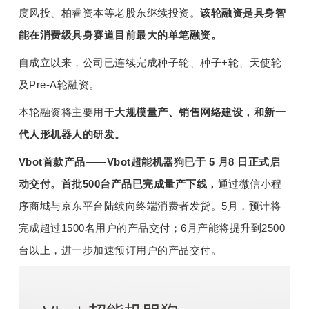
开
度风投、柏睿资本等老股东继续投资。
该轮融资是具身智
能在消费级具身赛道目前最大的单笔融资。
课
自成立以来，公司已连续完成种子轮、种子+轮、天使轮
活
及Pre-A轮融资。
本轮融资将主要用于
大规模量产、销售网络建设，和新一
动
代人形机器人的研发。
Vbot首款产品——Vbot超能机器狗已于 5 月8 日正式启
中
动交付。首批500台产品已完成量产下线，
通过微信小程
序商城与京东平台陆续向终端消费者发货。5月，预计将
心
完成超过1500名用户的产品交付；6月产能将提升到2500
GAIR
台以上，进一步加速预订用户的产品交付。
专