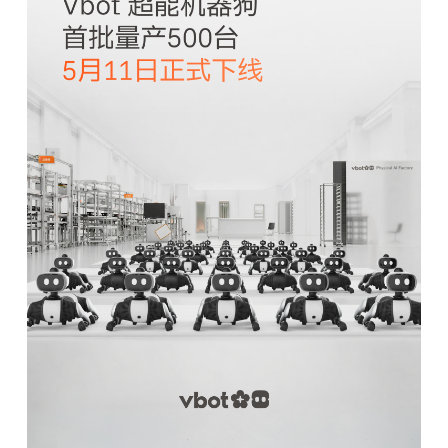
题
爱
搞
机