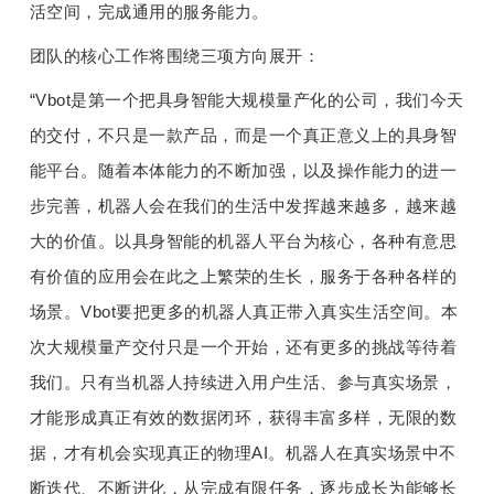
活空间，完成通用的服务能力。
团队的核心工作
将围绕
三
项方向展开：
“
Vbot是第一个把具身智能大规模量产化的公司，
我们
今天
的
交付，不只是一款产品，
而是一个真正意义上的具身智
能平台。随着本体能力的不断加强，以及操作能力的进一
步完善，机器人会在我们的生活中发挥越来越多，越来越
大的价值。以具身智能的机器人平台为核心，各种有意思
有价值的应用会在此之上繁荣的
生
长，服务于各种各样的
场景。Vbot要
把
更多的
机器人真正带入真实生活空间。
本
次大规模量产
交付只是
一个
开始
，还有更多的
挑战
等待着
我们
。只有当机器人持续进入用户生活、参与真实场景，
才能形成真正有效的数据闭环，获得丰富多样，无限的数
据，才有机会实现真正的物理AI。机器
人
在真实场景中
不
断迭代、不断进化，从完成有限任务，逐步成长为能够长