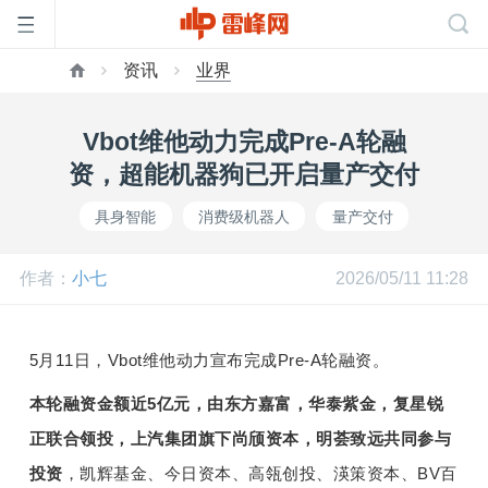
资讯
业界
首
Vbot维他动力完成Pre-A轮融
页
资，超能机器狗已开启量产交付
具身智能
消费级机器人
量产交付
雷
作者：
小七
2026/05/11 11:28
峰
网
5月11日，Vbot维他动力宣布完成Pre-A轮融资。
本轮融资金额近5亿元，由东方嘉富，华泰紫金，复星锐
公
正联合领投，上汽集团旗下尚颀资本，明荟致远共同参与
投资
，凯辉基金、今日资本、高瓴创投、渶策资本、BV百