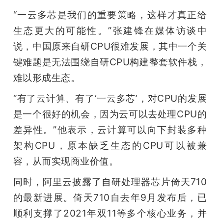
开
“一云多芯是我们的重要策略，这样才真正给
生态更大的可能性。”张建锋在媒体访谈中
课
说，中国原来自研CPU很难发展，其中一个关
活
键难题是无法围绕自研CPU构建整套软件栈，
难以形成生态。
动
“有了云计算、有了‘一云多芯’，对CPU的发展
是一个很好的机会，因为云可以去处理CPU的
中
差异性。”他表示，云计算可以向下封装多种
架构CPU，原本缺乏生态的CPU可以被兼
心
容，从而实现商业价值。
GAIR
同时，阿里云披露了自研处理器芯片倚天710
的最新进展。倚天710自去年9月发布后，已
专
顺利支撑了2021年双11等多个核心业务，并