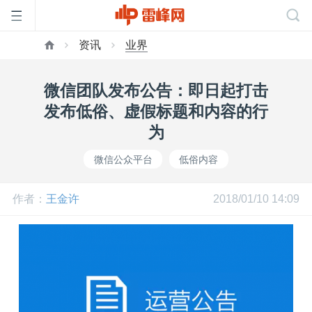
资讯
业界
首
微信团队发布公告：即日起打击
页
发布低俗、虚假标题和内容的行
为
雷
微信公众平台
低俗内容
峰
作者：
王金许
2018/01/10 14:09
网
公