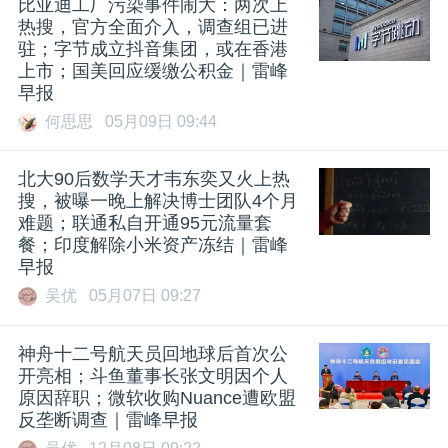
比亚迪工厂污染事件闹大：两次上
热搜，官方全面介入，调查组已进
驻；​字节成立抖音集团，或在香港
上市；国美回应缓缴公积金｜雷峰
早报
何思思
05月09日 09:44
北大90后数学天才韦东奕又火上热
搜，被曝一晚上解决博士团队4个月
难题；联通私自开通95元流量套
餐；印度解除小米资产冻结｜雷峰
早报
吴优
05月07日 09:27
​神舟十二号航天员回地球后首次公
开亮相；斗鱼董事长张文明因个人
原因辞职；微软收购Nuance遭欧盟
反垄断调查｜雷峰早报