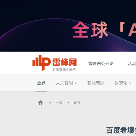
雷峰网公开课
活
业界
人工智能
智能驾驶
数智化
业界
正文
百度希壤