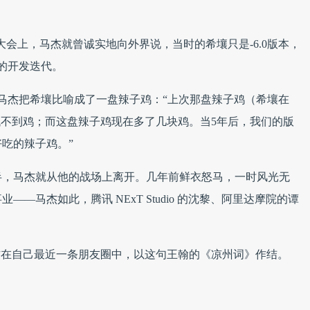
开发者大会上，马杰就曾诚实地向外界说，当时的希壤只是-6.0版本，
的开发迭代。
马杰把希壤比喻成了一盘辣子鸡：“上次那盘辣子鸡（希壤在
本上完全找不到鸡；而这盘辣子鸡现在多了几块鸡。当5年后，我们的版
吃的辣子鸡。”
半，马杰就从他的战场上离开。几年前鲜衣怒马，一时风光无
—马杰如此，腾讯 NExT Studio 的沈黎、阿里达摩院的谭
杰在自己最近一条朋友圈中，以这句王翰的《凉州词》作结。