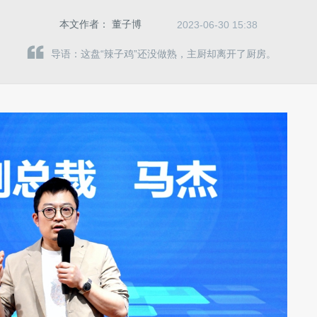
本文作者：
董子博
2023-06-30 15:38
导语：这盘“辣子鸡”还没做熟，主厨却离开了厨房。