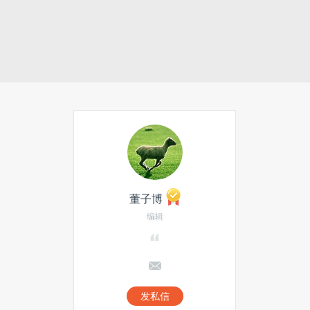
董子博
编辑
发私信