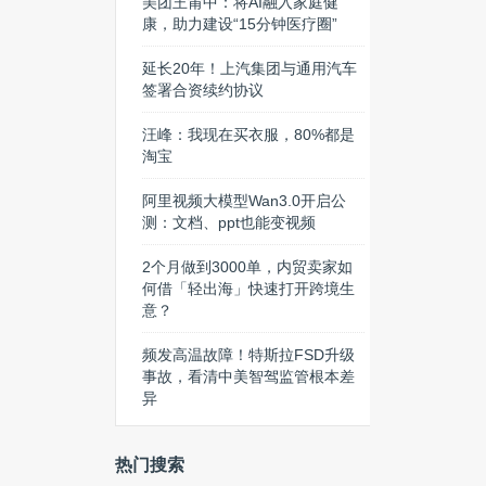
美团王莆中：将AI融入家庭健
康，助力建设“15分钟医疗圈”
延长20年！上汽集团与通用汽车
签署合资续约协议
汪峰：我现在买衣服，80%都是
淘宝
阿里视频大模型Wan3.0开启公
测：文档、ppt也能变视频
2个月做到3000单，内贸卖家如
何借「轻出海」快速打开跨境生
意？
频发高温故障！特斯拉FSD升级
事故，看清中美智驾监管根本差
异
热门搜索