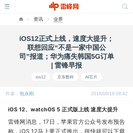
资讯
业界
首
iOS12正式上线，速度大提升；
页
联想回应“不是一家中国公
司”报道；华为痛失韩国5G订单
雷
| 雷锋早报
ios12
京东数科
AI芯片
峰
作者：
包永刚
2018/09/18 08:42
网
iOS 12、watchOS 5 正式版上线 速度大提升
公
雷锋网消息，17日，苹果官方公众号发布预告
称，iOS 12马上要正式推出，很快就可以下载