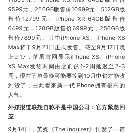
9599元，256GB版售价10999元，512GB版
售价12799元。iPhone XR 64GB版售价
6499元，128GB版售价6999元，256GB版
售价7899元。其中iPhone XS、iPhone XS 
Max将于9月21日正式发售。截至9月17日晚
上9:17，苹果官网显示iPhone XS、iPhone 
XS Max发货时间由之前的1-2周延迟至2-3
周，现在下单最晚可能要等到10月中旬才能收
到货了，由此看来新一代iPhone拥有极高的
人气。
外媒报道联想自称不是中国公司：官方紧急回
应
9月14日，英媒《The Inquirer》刊发了一篇