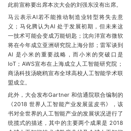
此前宣称要出席本次大会的刘强东没有出席。
马云表示AI若不能推动制造业转型将失去意
义；马化腾认为AI 处于发展初期，但未来这
一技术可能会变成万能钥匙；沈向洋宣布微软
将在今年成立亚洲研究院上海分部；雷军谈到
AI 是小米的重要战略，而小米的突破口是 
IoT；AWS宣布在上海成立人工智能研究院；
商汤科技汤晓鸥宣布全球高校人工智能学术联
盟成立。
此外，大会发布Gartner 和信通院联合编制的
《2018 世界人工智能产业发展蓝皮书》，该
书对全世界的人工智能产业的发展状况进行了
统揽式的描述，其中的主要两个成果是 2018 