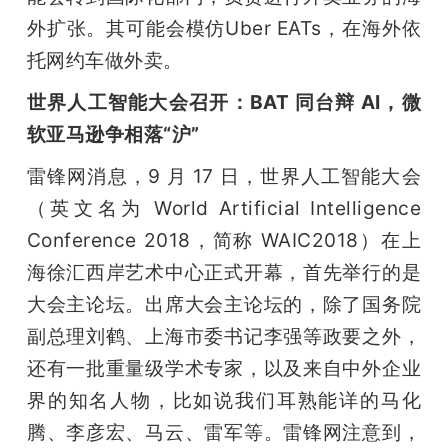
外扩张。其可能会模仿Uber EATs，在海外依
托网约车做外卖。
世界人工智能大会召开：BAT 同台辩 AI，微
软亚马逊争相落“沪”
雷锋网消息，9 月 17 日，世界人工智能大会
（英文名为 World Artificial Intelligence 
Conference 2018，简称 WAIC2018）在上
海徐汇西岸艺术中心正式开幕，首先举行的是
大会主论坛。出席大会主论坛的，除了国务院
副总理刘鹤、上海市委书记李强等政要之外，
还有一批重量级学术专家，以及来自中外企业
界的知名人物，比如说我们耳熟能详的马化
腾、李彦宏、马云、雷军等。雷锋网注意到，