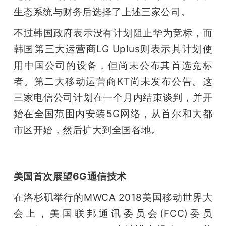
生态系统与财务后选择了上述三家公司。
不过韩国政府表示没有计划阻止华为竞标，而
韩国第三大运营商LG Uplus则表示其计划使
用中国公司的设备，但尚未公布其首选竞标
者。第二大移动运营商KT尚未发布公告。这
三家电信公司计划在一个月内结束谈判，并开
始在全国范围内安装5G网络，从首尔和大都
市区开始，然后扩大到全国各地。
美国首次展望6G通信技术
在洛杉矶举行的MWCA 2018美国移动世界大
会上，美国联邦通讯委员会(FCC)委员