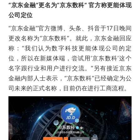
“京东金融”更名为“京东数科” 官方称更能体现
公司定位
“京东金融”官方微博、头条、抖音于17日晚间
更改名称为“京东数科”。就此，京东金融回应
称：“我们认为数字科技更能体现公司的定
位，所以在新媒体端，尝试用‘京东数科’这个
名字跟行业和用户进行交流。”另有接近京东
金融内部人士表示，“京东数科”已经确定为公
司未来的正式名称，目前仍在进行工商流程。