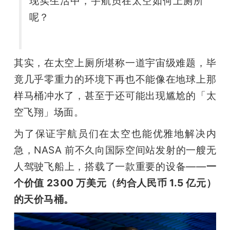
现实生活中，宇航员在太空如何上厕所
开
呢？
课
其实，在太空上厕所堪称一道宇宙级难题，毕
活
竟几乎零重力的环境下再也不能像在地球上那
动
样马桶冲水了，甚至于还可能出现尴尬的「太
空飞翔」场面。
中
为了保证宇航员们在太空也能优雅地解决内
急，NASA 前不久向国际空间站发射的一艘无
心
人驾驶飞船上，搭载了一款重要的设备——
一
个价值 2300 万美元（约合人民币 1.5 亿元）
GAIR
的天价马桶。
专