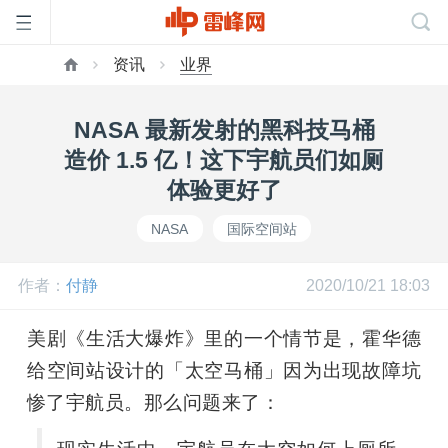
资讯
业界
首
NASA 最新发射的黑科技马桶
页
造价 1.5 亿！这下宇航员们如厕
体验更好了
雷
NASA
国际空间站
峰
作者：
付静
2020/10/21 18:03
网
美剧《生活大爆炸》里的一个情节是，霍华德
给空间站设计的「太空马桶」因为出现故障坑
公
惨了宇航员。那么问题来了：