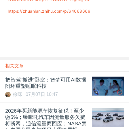
https://zhuanlan.zhihu.com/p/64068669
雷锋网雷锋网雷锋网
相关文章
把智驾“搬进”卧室：智梦可用AI数据
闭环重塑睡眠科技
徐咪
07月07日 10:47
2026年买新能源车恢复征税！至少
缴5%；曝哪吒汽车因流量服务欠费
将断网，通信流量商回应；NASA禁