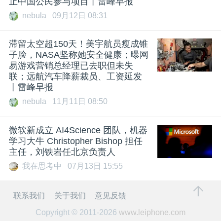
止中国公民参与项目丨雷峰早报
nebula
09月12日 08:31
滞留太空超150天！美宇航员瘦成锥
子脸，NASA坚称她安全健康；曝网
易游戏营销总经理已去职但未失
联；远航汽车降薪裁员、工资延发
丨雷峰早报
nebula
11月11日 08:50
微软新成立 AI4Science 团队，机器
学习大牛 Christopher Bishop 担任
主任，刘铁岩任北京负责人
我在思考中
07月13日 15:55
联系我们
关于我们
意见反馈
Copyright © 2011-2026
www.leiphone.com