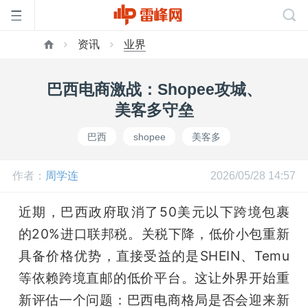
资讯
业界
首
巴西电商激战：Shopee攻城、
页
美客多守垒
巴西
shopee
美客多
雷
作者：
周学连
2026/05/28 14:57
峰
近期，巴西政府取消了50美元以下跨境包裹
网
的20%进口联邦税。关税下降，低价小包重新
具备价格优势，直接受益的是SHEIN、Temu
公
等依赖跨境直邮的低价平台。这让外界开始重
新评估一个问题：巴西电商格局是否会迎来新