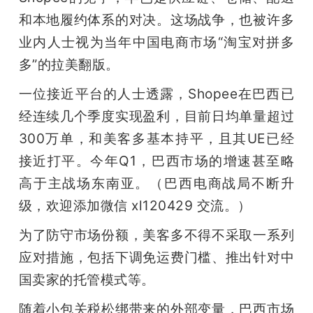
和本地履约体系的对决。这场战争，也被许多
题
业内人士视为当年中国电商市场“淘宝对拼多
多”的拉美翻版。
爱
一位接近平台的人士透露，Shopee在巴西已
搞
经连续几个季度实现盈利，目前日均单量超过
300万单，和美客多基本持平，且其UE已经
机
接近打平。今年Q1，巴西市场的增速甚至略
高于主战场东南亚。（巴西电商战局不断升
级，欢迎添加微信 xl120429 交流。）
为了防守市场份额，美客多不得不采取一系列
应对措施，包括下调免运费门槛、推出针对中
国卖家的托管模式等。
随着小包关税松绑带来的外部变量，巴西市场