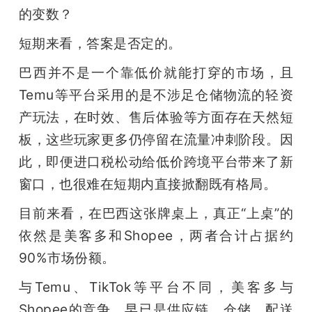
开
的变数？
短期来看，答案是否定的。
课
巴西并不是一个靠低价就能打穿的市场，且
活
Temu等平台采用的是不涉足仓储物流的轻资
产玩法，在时效、售后体验等方面存在天然短
动
板，这些玩家更多仍停留在流量冲刺阶段。因
此，即便进口税松动给低价跨境平台带来了新
中
窗口，也很难在短期内直接掀翻既有格局。
心
目前来看，在巴西这张牌桌上，真正“上桌”的
依然是美客多和Shopee，两者合计占据约
GAIR
90%市场份额。
与Temu、TikTok等平台不同，美客多与
专
Shopee的竞争，早已是供应链、仓储、配送