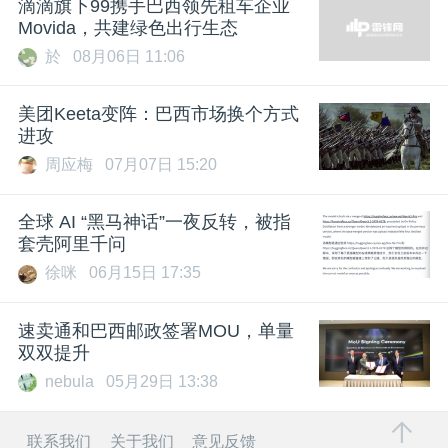
滴滴旗下99携手巴西领先租车企业
Movida，共建绿色出行生态
於
08月06日 11:06
美团Keeta变阵：巴西市场换个方式
进攻
周应梅
07月07日 15:20
全球 AI “黑马神话”一夜反转，被指
套壳阿里千问
徐咪
06月15日 17:35
速卖通和巴西邮政签署MOU，单量
双双提升
nebula
05月29日 13:38
联系我们
关于我们
意见反馈