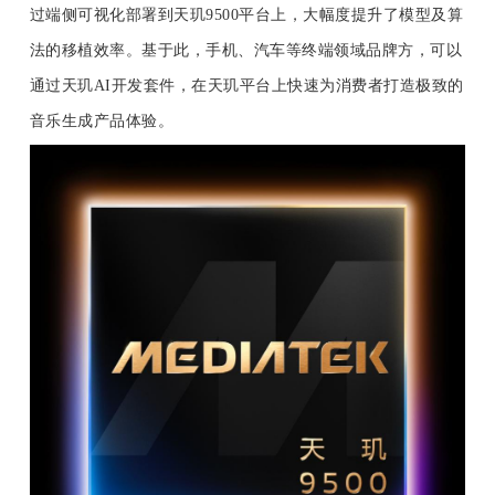
开
过端侧可视化部署到天玑9500平台上，大幅度提升了模型及算
法的移植效率。
基于此，
手机、汽车等终端领域品牌方，可以
课
通过天玑AI开发套件，在天玑平台上快速为消费者打造极致的
音乐生成产品体验。
活
动
中
心
GAIR
专