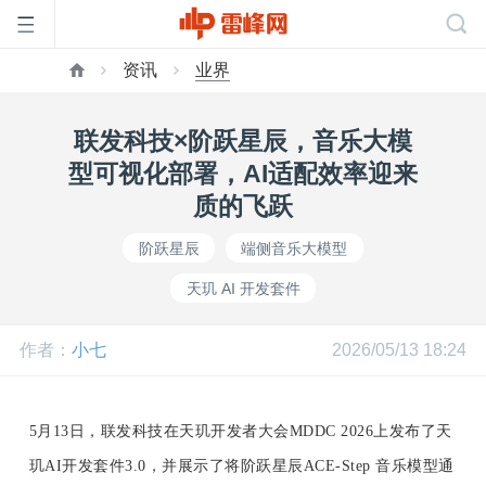
资讯
业界
首
联发科技×阶跃星辰，音乐大模
页
型可视化部署，AI适配效率迎来
质的飞跃
雷
阶跃星辰
端侧音乐大模型
天玑 AI 开发套件
峰
作者：
小七
2026/05/13 18:24
网
公
5月13日，联发科技在天玑开发者大会MDDC 2026上发布了天
玑AI开发套件3.0，并展示了
将
阶跃星辰ACE-Step 音乐模型通