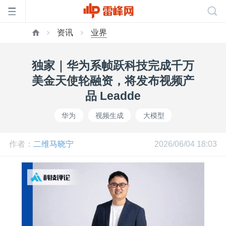
资讯
业界
首
独家｜华为系帧跃科技完成千万
页
美金天使轮融资，将发布视频产
品 Leadde
雷
华为
视频生成
大模型
峰
作者：
二维马晓宁
2026/06/04 18:03
网
公