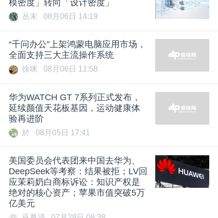
模密度」转向「设计密度」
丛末
08月06日 14:19
“千问办公”上架鸿蒙电脑应用市场，
全面支持三大主流操作系统
徐咪
08月06日 11:58
华为WATCH GT 7系列正式发布，
延续颜值天花板基因，运动健康体
验再进阶
於
08月05日 17:41
美国委员会代表团来中国去华为、
DeepSeek等考察：结果被拒；LV回
应茉莉奶白商标诉讼：知识产权是
绝对的核心资产；苹果市值突破5万
亿美元
巫夏清
07月29日 08:38