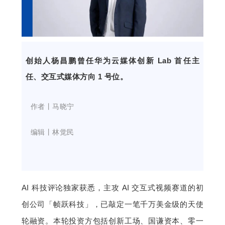
开
课
创始人杨昌鹏曾任华为云媒体创新 Lab 首任主
活
任、交互式媒体方向 1 号位。
动
    作者丨马晓宁
中
    编辑丨林觉民
心
GAIR
AI 科技评论独家获悉，主攻 AI 交互式视频赛道的初
创公司「帧跃科技」，已敲定一笔千万美金级的天使
专
轮融资。本轮投资方包括创新工场、国谦资本、零一