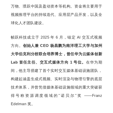
万物、璞跃中国及盈动资本等机构。资金将主要用于
题
视频推理平台的持续迭代、应用层产品开发，以及全
球化人才团队建设。
爱
帧跃科技成立于 2025 年 6 月，锚定 AI 交互式视频
搞
方向。
创始人兼 CEO 杨昌鹏为南洋理工大学与加州
机
大学伯克利分校联合培养博士，曾任华为云媒体创新 
Lab 首任主任、交互式媒体方向 1 号位。
在华为期
间，他主导搭建了首个实时交互媒体基础设施团队，
构建起涵盖生成式视频、实时渲染与物理引擎的底层
技术体系，并曾凭借媒体基础设施领域的重大突破获
得号称资源调度领域的"诺贝尔"奖 ——Franz 
Edelman 奖。