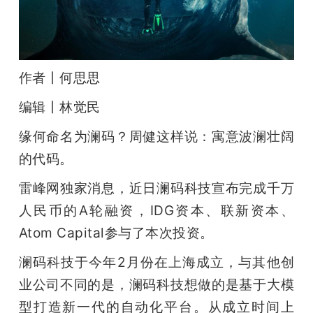
开
课
作者丨何思思
活
编辑丨林觉民
动
缘何命名为澜码？周健这样说：寓意波澜壮阔
的代码。
中
雷峰网独家消息，近日澜码科技宣布完成千万
人民币的A轮融资，IDG资本、联新资本、
心
Atom Capital参与了本次投资。
GAIR
澜码科技于今年2月份在上海成立，与其他创
业公司不同的是，澜码科技想做的是基于大模
专
型打造新一代的自动化平台。从成立时间上