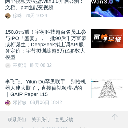
阿里视频大模型Wan3.0开启公测：
文档、ppt也能变视频
徐咪
昨天 10:24
150.8元/股！宇树科技超百名员工参
与IPO「盛宴」，一批90后千万富豪
或将诞生；DeepSeek拟上调API服
务定价；字节拟训练超5万亿参数大
模型
巫夏清
昨天 08:32
李飞飞、Yilun Du罕见联手：别给机
器人建大脑了，直接偷视频模型的
｜GAIR Paper 115
邓哲敏
08月06日 18:42
联系我们
关于我们
意见反馈