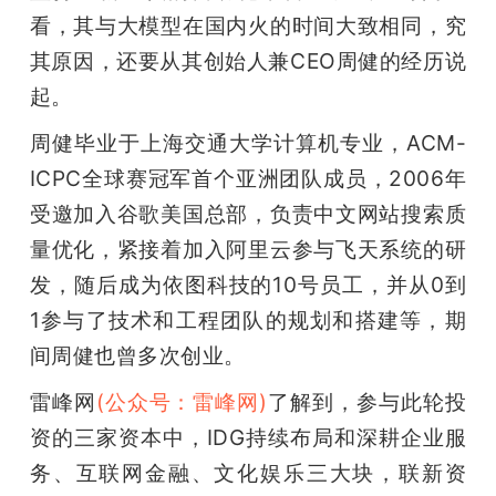
看，其与大模型在国内火的时间大致相同，究
题
其原因，还要从其创始人兼CEO周健的经历说
起。
爱
周健毕业于上海交通大学计算机专业，ACM-
搞
ICPC全球赛冠军首个亚洲团队成员，2006年
受邀加入谷歌美国总部，负责中文网站搜索质
机
量优化，紧接着加入阿里云参与飞天系统的研
发，随后成为依图科技的10号员工，并从0到
1参与了技术和工程团队的规划和搭建等，期
间周健也曾多次创业。
雷峰网
(公众号：雷峰网)
了解到，参与此轮投
资的三家资本中，IDG持续布局和深耕企业服
务、互联网金融、文化娱乐三大块，联新资