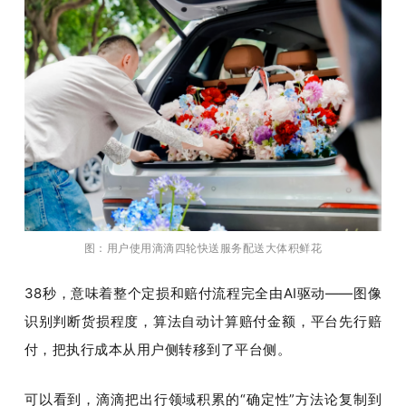
图：用户使用滴滴四轮快送服务配送大体积鲜花
38
秒，意味着整个定损和赔付流程完全由
AI
驱动
——
图像
识别判断货损程度，算法自动计算赔付金额，平台先行赔
付，把执行成本从用户侧转移到了平台侧。
可以看到，滴滴把出行领域积累的
“
确定性
”
方法论复制到