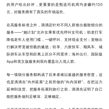
的用户给出好评，更重要的是甄选司机周均多赚约
130
元，好服务拥有了真实的市场溢价。
在高服务标准之外，滴滴还针对不同人群推出极致细分的
服务
——“
她计划
”
允许女乘客优先呼叫女司机；助老打车
降低老年人使用门槛，一键呼叫、支持现金支付；宠物出
行解决带宠被拒载的尴尬；轻享、六座快车、顺风车、城
际拼车从车型和距离上区分不同需求；海外出行、国际版
App和英文版服务
则双向覆盖出入境人群。
每一项细分服务都构成了后来者难以逾越的服务密度，这
也是滴滴在
“
向外延展
”
之前
所做的
“
向内深耕
”
。在把运力
延伸到送货、把服务拓展到旅行之前，滴滴先证明了自己
能把服务做到足够深、足够确定。