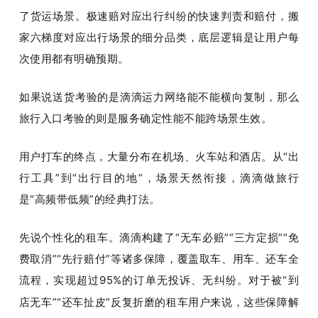
了货运场景。极速赔对应出行纠纷的快速判责和赔付，搬
家六梯度对应出行场景的细分品类，底层逻辑是让用户每
次使用都有明确预期。
如果说送货考验的是滴滴运力网络能不能横向复制，那么
旅行入口考验的则是服务确定性能不能跨场景生效。
用户打车的终点，大量分布在机场、火车站和酒店。从
“
出
行工具
”
到
“
出行目的地
”
，场景天然衔接，滴滴做旅行
是
“
高频带低频
”
的经典打法
。
先说
个性化
的
租车。滴滴构建了
“
无车必赔
”“
三方定损
”“
免
费取消
”“
先行赔付
”
等
诸多
保障
，
覆盖取车、用车、还车全
流程，
实现
超过
95%
的订单
无投诉、无纠纷。对于被
“
到
店无车
”“
还车扯皮
”
反复折磨的租车用户来说，这些保障解