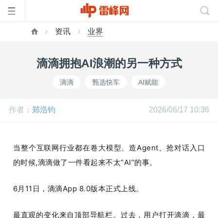
资讯
业界
首
滴滴拥抱AI浪潮的另一种方式
页
滴滴
甄选快车
AI赋能
雷
作者：
郑浩钧
2026/06/17 10:36
峰
当整个互联网行业都在卷大模型、造Agent、抢对话入口
网
的时候,滴滴做了一件看起来不太“AI”的事。
6
月
11
日，滴滴
App 8.0
版本正式上线。
公
最直观的变化来自顶部导航栏。过去，用户打开滴滴，最