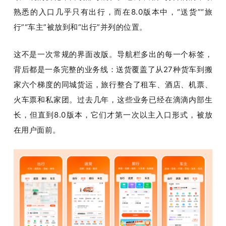
开
熟悉的入口几乎只有出行，而在
8.0
版本中，
“
送货
”“
旅
行
”“
车主
”
被放到和
“
出行
”
并列的位置。
课
这不是一次常规的界面改版。导航栏多出的每一个标签，
活
背后都是一条完整的业务线：送货覆盖了从
27
种货车到搬
家六个梯度的同城货运，旅行整合了租车、酒店、机票、
动
火车票和私家团。过去几年，这些业务已经在滴滴内部生
长，但直到
8.0
版本，它们才第一次以主入口形式，被放
中
在用户面前。
心
GAIR
专