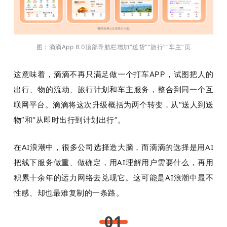
题
图：滴滴
App 8.0
顶部导航栏增加
“
送货
”“
旅行
”“
车主
”
页
爱
这意味着，滴滴不再只满足做一个打车APP，试图把人的
搞
出行、物的流动、旅行计划
和车主服务，整合到同一个互
联网平台。滴滴将这次升级概括为两个转变，从“送人到送
机
物”和“从即时出行到计划出行”。
在AI浪潮中，很多公司选择造大脑，而滴滴的选择是用AI
把线下服务做重、做确定
，用AI理解用户需要什么，再用
积累十余年的运力网络去兑现它。这可能是AI浪潮中最不
性感、却也最难复制的一条路。
01