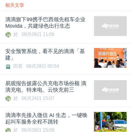
相关文章
滴滴旗下99携手巴西领先租车企业
Movida，共建绿色出行生态
於
08月06日 11:06
安全预警系统，看不见的滴滴「基
建」
田哲
06月28日 00:54
易观报告披露公共充电市场份额 滴
滴充电、特来电、云快充前三
於
06月24日 15:07
滴滴率先接入微信 AI 生态，一键唤
起叫车服务全程不跳转
於
06月09日 15:09