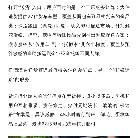
打开
“
送货
”
入口，用户面对的是一个三层服务矩阵：大件
送货提供
27
种货车车型，覆盖从面包车到厢式货车的全品
类；快送跑腿（两轮
+
四轮）切入即时配送市场，针对鲜
花蛋糕、行李、宠物等特殊物品分别推出对应配送方案；
搬家服务从
“
仅用车
”
到
“
全托搬家
”
共六个梯度，覆盖从预
算敏感的自助搬运到企业级全托等不同人群。
但滴滴在送货赛道最值得关注的差异点，是一个叫
“
极速
赔
”
的服务。
货运行业最大的信任痛点在于货损，货物损坏后，司机和
用户互相推诿、责任难定、赔付周期漫长。滴滴的
“
极速
赔
”
方案是：异议必赔，
48
小时赔付到账，鲜花、蛋糕等
易损品类，最快
38
秒即可完成审核并赔付。