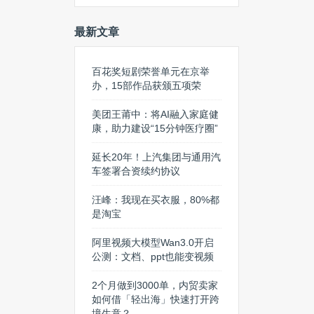
最新文章
百花奖短剧荣誉单元在京举
办，15部作品获颁五项荣
美团王莆中：将AI融入家庭健
康，助力建设“15分钟医疗圈”
延长20年！上汽集团与通用汽
车签署合资续约协议
汪峰：我现在买衣服，80%都
是淘宝
阿里视频大模型Wan3.0开启
公测：文档、ppt也能变视频
2个月做到3000单，内贸卖家
如何借「轻出海」快速打开跨
境生意？