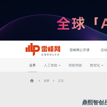
雷峰网公开课
活
业界
人工智能
智能驾驶
数智化
业界
正文
鼎熙智创吕