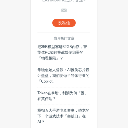
EATINGNTAE进行交流~
发私信
当月热门文章
把35B模型塞进32GB内存，智
能体PC如何挑战端侧部署的
「物理极限」？
隼瞻创始人曾轶：AI推倒芯片设
计壁垒，我们要做半导体行业的
「Copilot」
Token在暴增，利润为何「困」
在英伟达？
横扫五大手游电竞赛事，骁龙的
下一个游戏技术「突破口」在
AI？