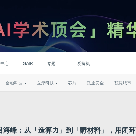
动中心
GAIR
专题
爱搞机
金融科技
医疗科技
芯片
政企安全
智慧城市
海峰：从「造算力」到「孵材料」，用闭环击穿