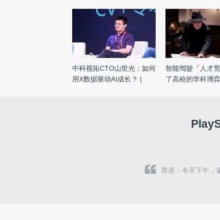
中科视拓CTO山世光：如何
智能驾驶「人才
用X数据驱动AI成长？ |
了高校的学科博
CCF ...
Pla
导语：今天下午，索尼