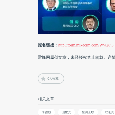
报名链接
：
http://form.mikecrm.com/Ww28j3
雷峰网原创文章，未经授权禁止转载。详
0
人收藏
相关文章
李德毅
山世光
星河互联
双创周