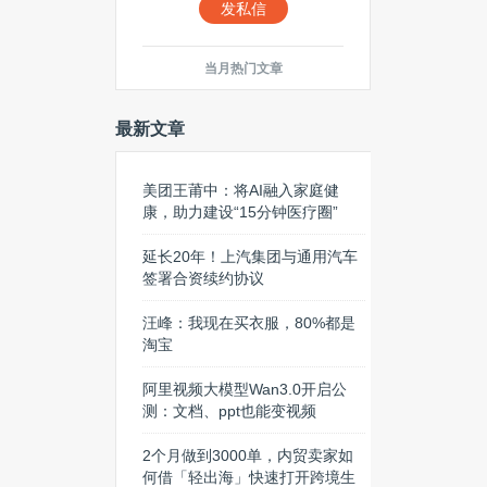
发私信
当月热门文章
最新文章
美团王莆中：将AI融入家庭健
康，助力建设“15分钟医疗圈”
延长20年！上汽集团与通用汽车
签署合资续约协议
汪峰：我现在买衣服，80%都是
淘宝
阿里视频大模型Wan3.0开启公
测：文档、ppt也能变视频
2个月做到3000单，内贸卖家如
何借「轻出海」快速打开跨境生