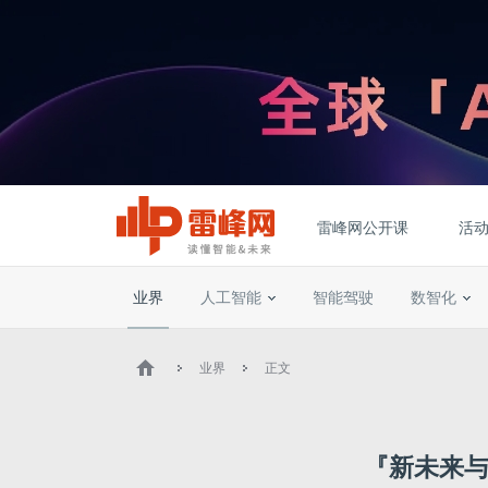
雷峰网公开课
活
业界
人工智能
智能驾驶
数智化
业界
正文
『新未来与