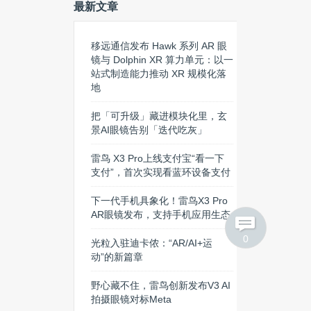
最新文章
移远通信发布 Hawk 系列 AR 眼
镜与 Dolphin XR 算力单元：以一
站式制造能力推动 XR 规模化落
地
把「可升级」藏进模块化里，玄
景AI眼镜告别「迭代吃灰」
雷鸟 X3 Pro上线支付宝“看一下
支付”，首次实现看蓝环设备支付
下一代手机具象化！雷鸟X3 Pro
AR眼镜发布，支持手机应用生态
0
光粒入驻迪卡侬：“AR/AI+运
动”的新篇章
野心藏不住，雷鸟创新发布V3 AI
拍摄眼镜对标Meta