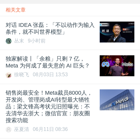
相关文章
对话 IDEA 张磊：「不以动作为输入
条件，就不叫世界模型」
丛末
9小时前
独家解读丨「余粮」只剩 7 亿，
Meta 为何成了最失意的 AI 巨头？
徐晓飞
08月03日 13:53
销售岗最安全！Meta裁员8000人，
开发岗、管理岗成AI转型最大牺牲
品；梁文锋高考状元旧照曝光：不
去清华去浙大；微信官宣：朋友圈
搜索功能
巫夏清
06月11日 08:36