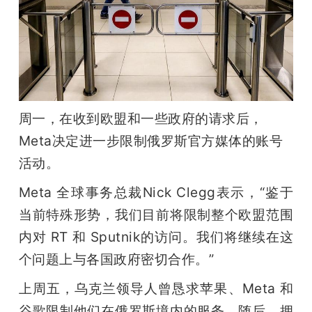
开
课
活
周一，在收到欧盟和一些政府的请求后，
动
Meta决定进一步限制俄罗斯官方媒体的账号
活动。
中
Meta 全球事务总裁Nick Clegg表示，“鉴于
心
当前特殊形势，我们目前将限制整个欧盟范围
内对 RT 和 Sputnik的访问。我们将继续在这
GAIR
个问题上与各国政府密切合作。”
上周五，乌克兰领导人曾恳求苹果、Meta 和
专
谷歌限制他们在俄罗斯境内的服务。随后，拥