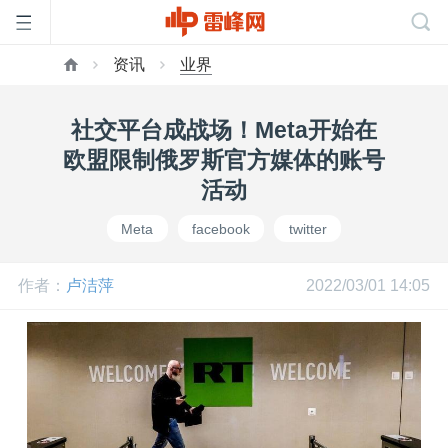
资讯
业界
首
社交平台成战场！Meta开始在
页
欧盟限制俄罗斯官方媒体的账号
活动
雷
Meta
facebook
twitter
峰
作者：
卢洁萍
2022/03/01 14:05
网
公