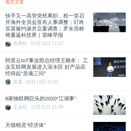
相关文章
快手又一高管突然离职，程一笑召
开海外全员会宣布人事调整；叮咚
买菜被约谈并立案调查；罗永浩称
将重返科技界｜雷峰早报
高秀松
03月18日 11:27
阿里云IoT事业部总经理王晓冬： 工
业互联网发展进入深水区 好产品应
经得起“灵魂三问”
嘉嘉
03月14日 12:02
8家物联网巨头的2020“江湖事”
王金旺
12月31日 11:36
天猫精灵“经济体”