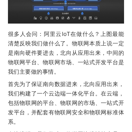
很多人会问：阿里云IoT在做什么？上图最能
清楚反映我们做什么了。物联网本质上说一定
是南向硬件要进去，北向从应用出来，中间的
物联网平台、物联网市场、一站式开发平台是
我们主要做的事情。
首先为了保证南向数据进来，北向应用出来，
我们构建了一个云边端一体化平台。在云端，
包括物联网的平台、物联网的市场、一站式开
发平台，并配套有物联网安全和物联网标准体
系。