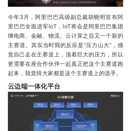
今年3月，阿里巴巴高级副总裁胡晓明宣布阿
里巴巴全面进军IoT，IoT将会是阿里巴巴集团
继电商、金融、物流、云计算之后又一个新的
主赛道。其实当时我的反应是“压力山大”，感
觉自己走在主赛道上，顶着巨大的压力，所以
更需要在座合作伙伴一起真正把这个主赛道跑
起来，我觉得大家都是这个主赛道上的选手。
云边端一体化平台