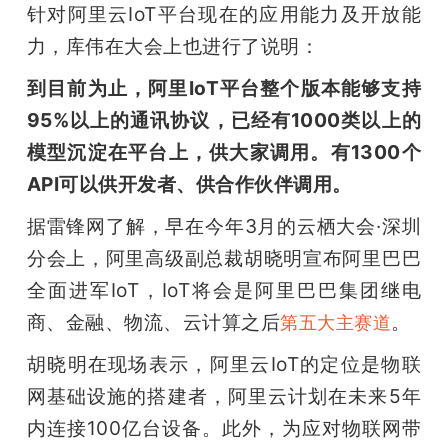
针对阿里云IoT平台现在的应用能力及开放能
题
力，库伟在大会上也进行了说明：
到目前为止，阿里IoT平台整个版本能够支持
爱
95%以上的通讯协议，已经有1000类以上的
模型沉淀在平台上，供大家调用。有1300个
搞
API可以供开发者、供合作伙伴调用。
机
据雷锋网了解，早在今年3月的云栖大会·深圳
分会上，阿里高级副总裁胡晓明宣布阿里巴巴
全面进军IoT，IoT将会是阿里巴巴集团继电
商、金融、物流、云计算之后
。
第五大主赛道
胡晓明在现场表示，阿里云IoT的定位是物联
网基础设施的搭建者，阿里云计划在未来5年
内连接100亿台设备。此外，为应对物联网带