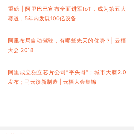
重磅 | 阿里巴巴宣布全面进军IoT，成为第五大
赛道，5年内发展100亿设备
阿里布局自动驾驶，有哪些先天的优势？| 云栖
大会 2018
阿里成立独立芯片公司“平头哥”；城市大脑2.0
发布；马云谈新制造 | 云栖大会集锦