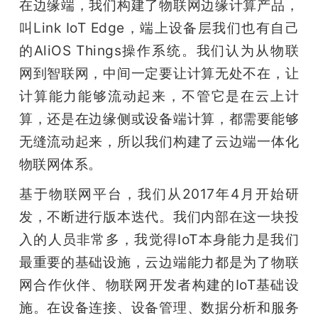
在边缘端，我们构建了物联网边缘计算产品，
叫Link IoT Edge，端上设备层我们也有自己
的AliOS Things操作系统。我们认为从物联
网到智联网，中间一定要让计算无处不在，让
计算能力能够流动起来，不管它是在云上计
算，还是在边缘侧或设备端计算，都需要能够
无缝流动起来，所以我们构建了云边端一体化
物联网体系。
基于物联网平台，我们从2017年4月开始研
发，不断进行版本迭代。我们内部在这一块投
入的人员非常多，我觉得IoT本身能力是我们
最重要的基础设施，云边端能力都是为了物联
网合作伙伴、物联网开发者构建的IoT基础设
施。在设备连接、设备管理、数据分析和服务