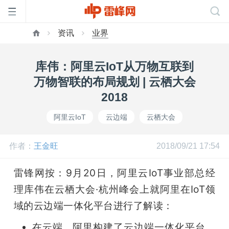
资讯
业界
首
库伟：阿里云IoT从万物互联到
页
万物智联的布局规划 | 云栖大会
2018
雷
阿里云IoT
云边端
云栖大会
峰
作者：
王金旺
2018/09/21 17:54
网
雷锋网按：9月20日，阿里云IoT事业部总经
理库伟在云栖大会·杭州峰会上就阿里在IoT领
公
域的云边端一体化平台进行了解读：
在云端，阿里构建了云边端一体化平台，