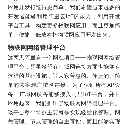
应用开发打造得更简单。我们希望越来越多的
开发者能够利用阿里云IoT的能力，利用开发
平台工具，构建更多物联网应用，而且更加简
单、便捷、低成本把物联网应用开发出来。
物联网网络管理平台
这两天阿里有一个网红项目——物联网网络管
理平台，阿里希望在广域网连接方面也能够有
这样的基础设施，让大家普惠的、便捷的、简
单的来实现广域网连接。为了保证所有AP设
备、广域网设备能够接入阿里IoT平台，并且
应用起来，我们推出了物联网网络管理平台。
该平台整个特点主要就是实现轻量化管理、网
关管理、节点管理的自主可控，而且能够实现