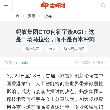
资讯
业界
首
蚂蚁集团CTO何征宇谈AGI：这
页
是一场马拉松，而不是百米冲刺
蚂蚁集团
AGI
谈AI规模商用
雷
作者：
nebula
2024/03/28 16:36
峰
3月27日至28日，首届《财富》创新论坛在中
网
国香港举行，人工智能给商业世界带来颠覆性
影响，成为与会嘉宾探讨的热点。蚂蚁集团首
公
席技术官何征宇在会上分享认为，AI大规模应
用在商业场景面临着资源消耗、专业领域知识