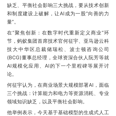
开
缺乏、平衡社会影响三大挑战，要从技术创新
和制度建设上破解，让AI成为一股“向善的力
课
量”。
活
在“聚焦创新：在数字时代重新定义商业”环
节，蚂蚁集团首席技术官何征宇、亚马逊云科
动
技大中华区总裁储瑞松、波士顿咨询公司
(BCG)董事总经理，全球资深合伙人阮芳等就
中
AI规模化应用、AI的下一个里程碑等展开讨
论。
心
何征宇认为，在商业场景大规模部署AI，面临
三个挑战：计算能力和电力等资源消耗、专业
GAIR
领域知识缺乏，以及平衡社会影响。
专
他举例表示，今天基于基础模型的生成式人工