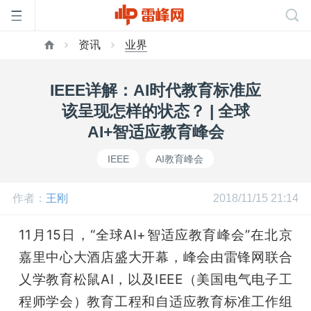
资讯
业界
首
IEEE详解：AI时代教育标准应
页
该呈现怎样的状态？ | 全球
AI+智适应教育峰会
雷
IEEE
AI教育峰会
峰
作者：
王刚
2018/11/15 21:14
网
11月15日，“全球AI+智适应教育峰会”在北京
嘉里中心大酒店盛大开幕，峰会由雷锋网联合
公
乂学教育松鼠AI，以及IEEE（美国电气电子工
程师学会）教育工程和自适应教育标准工作组