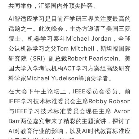
开
共同举办，汇聚国内外顶尖阵容。
AI智适应学习是目前产学研三界关注度最高的
课
话题之一。此次峰会，主办方邀请了美国三院
院士、机器学习泰斗Michael Jordan，全球
活
公认机器学习之父Tom Mitchell，斯坦福国际
动
研究院（SRI）副总裁Robert Pearlstein、美
国大学入学考试机构ACT学习方案组高级研究
中
科学家Michael Yudelson等顶尖学者。
在大会下午主论坛上，IEEE委员会委员、前
心
IEEE学习技术标准委员会主席Robby Robson
与IEEE学习技术标准委员会现任主席 Avron 
GAIR
Barr两位嘉宾带来了精彩的主题演讲，探讨了
AI对教育行业的影响，以及AI时代教育标准应
专