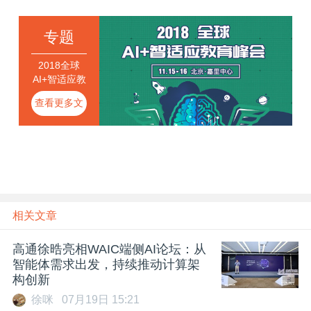
专题
2018全球
AI+智适应教
育峰会
查看更多文
章
相关文章
高通徐晧亮相WAIC端侧AI论坛：从
智能体需求出发，持续推动计算架
构创新
徐咪
07月19日 15:21