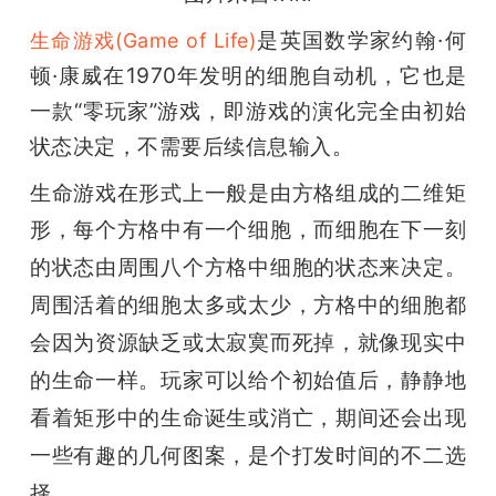
开
是英国数学家约翰·何
生命游戏(Game of Life)
课
顿·康威在1970年发明的细胞自动机，它也是
一款“零玩家”游戏，即游戏的演化完全由初始
活
状态决定，不需要后续信息输入。
生命游戏在形式上一般是由方格组成的二维矩
动
形，每个方格中有一个细胞，而细胞
在下一刻
的状态由周围八个方格中细胞的状态来决定。
中
周围活着的细胞太多或太少，方格中的细胞都
心
会因为资源缺乏或太寂寞而死掉，就像现实中
的生命一样。
玩家可以给个初始值后，静静地
GAIR
看着矩形中的生命诞生或消亡，期间还会出现
一些有趣的几何图案，是个打发时间的不二选
专
择。