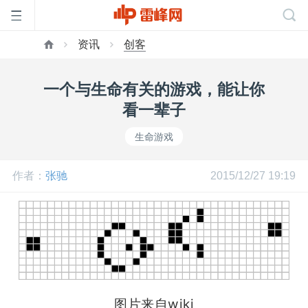
资讯
创客
首
一个与生命有关的游戏，能让你
页
看一辈子
生命游戏
雷
作者：
张驰
2015/12/27 19:19
峰
网
公
图片来自wiki