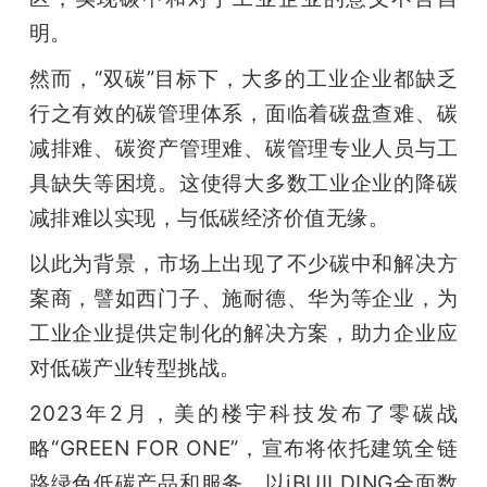
开
明。
课
然而，“双碳”目标下，大多的工业企业都缺乏
行之有效的碳管理体系，面临着碳盘查难、碳
活
减排难、碳资产管理难、碳管理专业人员与工
具缺失等困境。这使得大多数工业企业的降碳
动
减排难以实现，与低碳经济价值无缘。
以此为背景，市场上出现了不少碳中和解决方
中
案商，譬如西门子、施耐德、华为等企业，为
心
工业企业提供定制化的解决方案，助力企业应
对低碳产业转型挑战。
GAIR
2023年2月，美的楼宇科技发布了零碳战
略“GREEN FOR ONE”，宣布将依托建筑全链
专
路绿色低碳产品和服务，以iBUILDING全面数