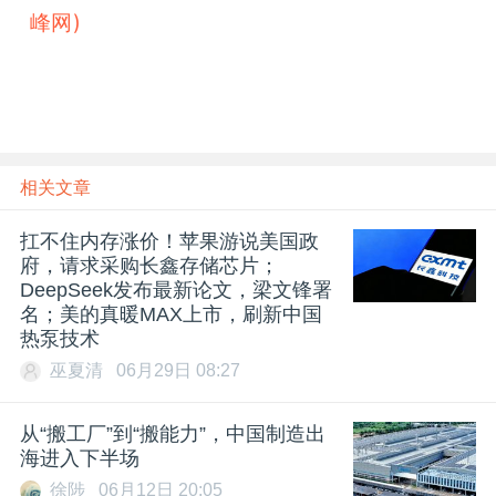
峰网)
雷峰网
相关文章
扛不住内存涨价！苹果游说美国政
府，请求采购长鑫存储芯片；
DeepSeek发布最新论文，梁文锋署
名；美的真暖MAX上市，刷新中国
热泵技术
巫夏清
06月29日 08:27
从“搬工厂”到“搬能力”，中国制造出
海进入下半场
徐陟
06月12日 20:05