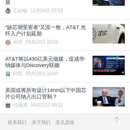
展
王起端
12月24日 07:53
“缺芯潮受害者”又添一枚，AT&T 光
纤入户计划延期
吴优
08月13日 10:22
AT&T将以430亿美元做媒，促成华
纳媒体与Discovery联姻
田哲
05月18日 10:44
美国或将所有设计14nm以下中国芯
片公司纳入出口管制？
代润泽
04月21日 00:13
联系我们
关于我们
意见反馈