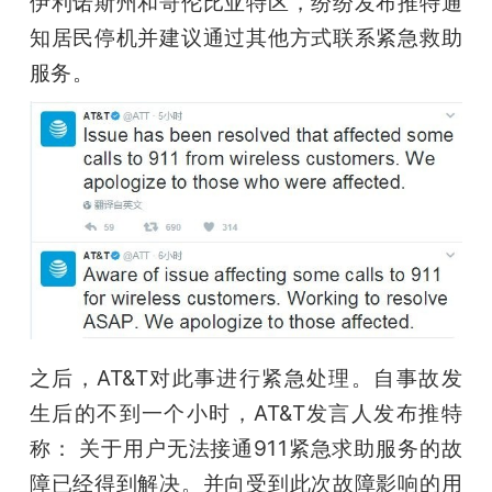
伊利诺斯州和哥伦比亚特区，纷纷发布推特通
知居民停机并建议通过其他方式联系紧急救助
题
服务。 
爱
搞
机
之后，AT&T对此事进行紧急处理。自事故发
生后的不到一个小时，AT&T发言人发布推特
称： 关于用户无法接通911紧急求助服务的故
障已经得到解决。并向受到此次故障影响的用