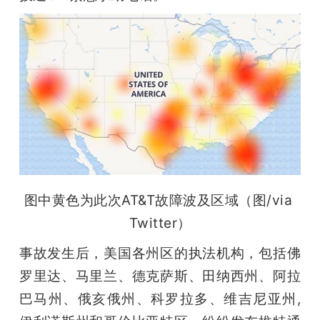
开
课
活
动
中
图中黄色为此次AT&T故障波及区域（图/via 
心
Twitter）
事故发生后，美国各州区的执法机构，包括佛
GAIR
罗里达、马里兰、德克萨斯、田纳西州、阿拉
巴马州、俄亥俄州、科罗拉多、维吉尼亚州,
专