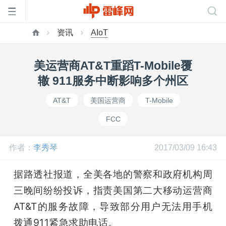
资讯
AIoT
首
美运营商AT&T重蹈T-Mobile覆
页
辙 911服务中断影响多个州区
AT&T
美国运营商
T-Mobile
雷
FCC
峰
作者：
李秀琴
2017/03/09 16:43
网
据路透社报道，全美各地的警察和政府机构周
三晚间纷纷投诉，指责美国第二大移动运营商
公
AT&T的服务故障，导致部分用户无法用手机
拨通911紧急求助电话。