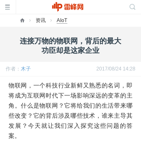
资讯
AIoT
首
连接万物的物联网，背后的最大
页
功臣却是这家企业
雷
作者：
木子
2017/08/24 14:28
物联网，一个科技行业新鲜又熟悉的名词，即
峰
将成为互联网时代下一场影响深远的变革的主
网
角。什么是物联网？它将给我们的生活带来哪
些改变？它的背后涉及哪些技术，谁来主导其
公
发展？今天就让我们深入探究这些问题的答
案。