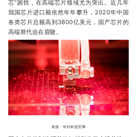
开
芯”困扰，在高端芯片领域尤为突出。近几年
我国芯片进口额依然年年攀升，2020年中国
课
各类芯片总额高到3800亿美元，国产芯片的
高端替代迫在眉睫。
活
动
中
心
GAIR
来源：华封科技官网
专