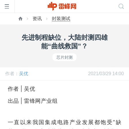
资讯
封装测试
首
先进制程缺位，大陆封测四雄
页
能“曲线救国”？
芯片封测
雷
作者：
吴优
2021/03/29 14:00
峰
作者 | 吴优
网
出品 | 雷锋网产业组
公
一直以来我国集成电路产业发展都饱受“缺