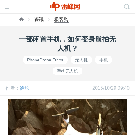
资讯
极客购
首
一部闲置手机，如何变身航拍无
页
人机？
PhoneDrone Ethos
无人机
手机
雷
手机无人机
峰
作者：
徐玖
2015/10/29 09:40
网
公