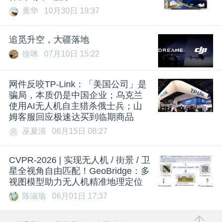
黄华
10月30日 19:37
追觅升空，大疆落地
徐咪
07月10日 15:22
网件反咬TP-Link：「美国公司」是
骗局，本质仍是中国企业；乌克兰
使用AI无人机自主猎杀俄士兵；山
姆客服回应极速达买到临期商品
巫夏清
06月15日 08:27
CVPR-2026 | 实现无人机 / 街景 / 卫
星全视角自由匹配！GeoBridge：多
视图模型助力无人机精准地理定位
陈淑瑜
06月01日 17:37