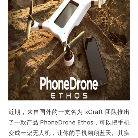
开
课
活
动
中
心
近期，来自国外的一支名为 xCraft 团队推出
GAIR
了一款产品 PhoneDrone Ethos，可以把手机
专
变成一架无人机，让你的手机翱翔蓝天。
其实