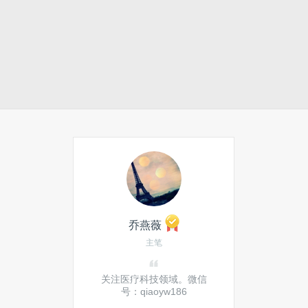
乔燕薇
主笔
关注医疗科技领域。微信
号：qiaoyw186