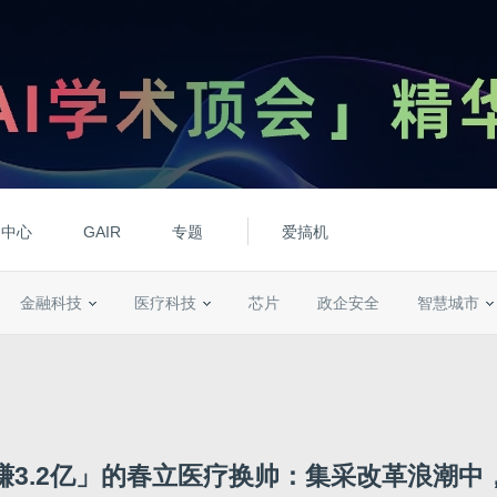
动中心
GAIR
专题
爱搞机
金融科技
医疗科技
芯片
政企安全
智慧城市
赚3.2亿」的春立医疗换帅：集采改革浪潮中