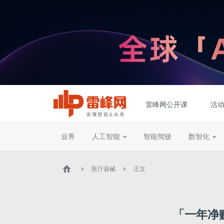
雷峰网公开课
活
业界
人工智能
智能驾驶
数智化
医疗器械
正文
「一年净