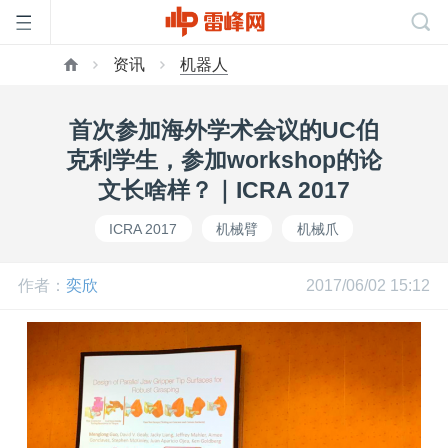
资讯
机器人
首
首次参加海外学术会议的UC伯
页
克利学生，参加workshop的论
文长啥样？｜ICRA 2017
雷
ICRA 2017
机械臂
机械爪
峰
作者：
奕欣
2017/06/02 15:12
网
公