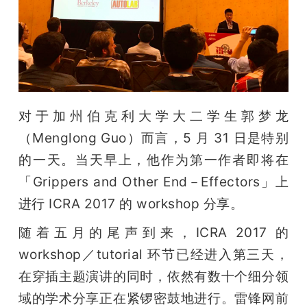
开
课
活
对于加州伯克利大学大二学生郭梦龙
动
（Menglong Guo）而言，5 月 31 日是特别
的一天。当天早上，他作为第一作者即将在
中
「Grippers and Other End－Effectors」上
进行 ICRA 2017 的 workshop 分享。
心
随着五月的尾声到来，ICRA 2017 的 
GAIR
workshop／tutorial 环节已经进入第三天，
在穿插主题演讲的同时，依然有数十个细分领
专
域的学术分享正在紧锣密鼓地进行。雷锋网前