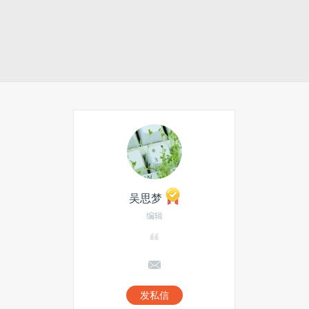
吴思梦
编辑
发私信