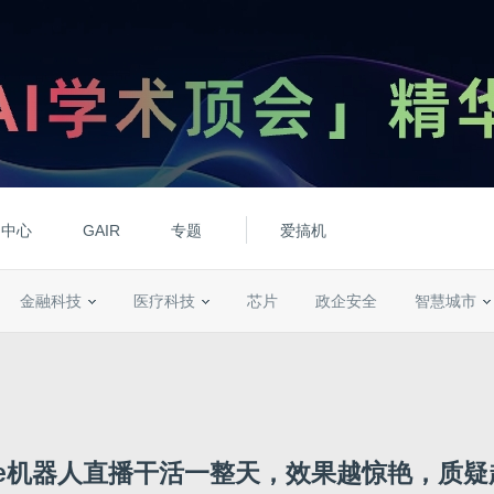
动中心
GAIR
专题
爱搞机
金融科技
医疗科技
芯片
政企安全
智慧城市
ure机器人直播干活一整天，效果越惊艳，质