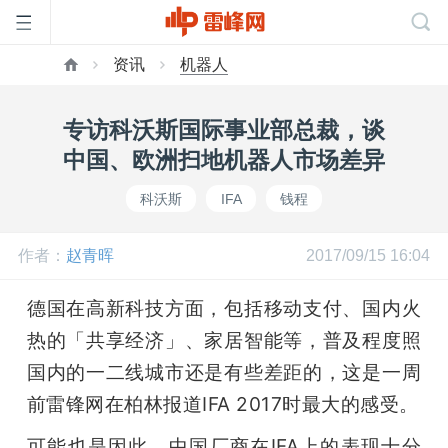
资讯
机器人
首
专访科沃斯国际事业部总裁，谈
页
中国、欧洲扫地机器人市场差异
科沃斯
IFA
钱程
雷
作者：
赵青晖
2017/09/15 16:04
峰
德国在高新科技方面，包括移动支付、国内火
网
热的「共享经济」、家居智能等，普及程度照
国内的一二线城市还是有些差距的，这是一周
公
前雷锋网在柏林报道IFA 2017时最大的感受。
可能也是因此，中国厂商在IFA上的表现十分