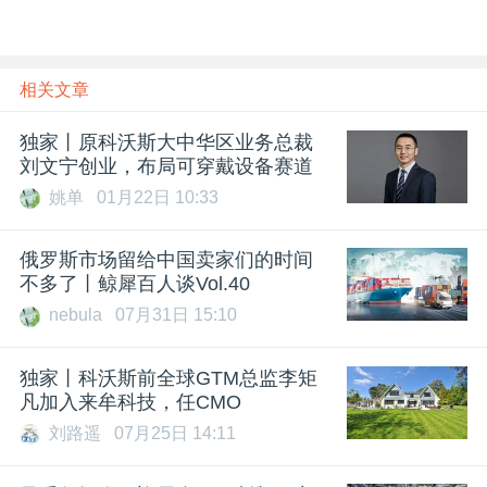
相关文章
独家丨原科沃斯大中华区业务总裁
刘文宁创业，布局可穿戴设备赛道
姚单
01月22日 10:33
俄罗斯市场留给中国卖家们的时间
不多了丨鲸犀百人谈Vol.40
nebula
07月31日 15:10
独家丨科沃斯前全球GTM总监李矩
凡加入来牟科技，任CMO
刘路遥
07月25日 14:11