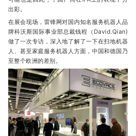
开
出彩。
课
在展会现场，雷锋网对国内知名服务机器人品
牌科沃斯国际事业部总裁钱程（David.Qian)
活
做了一次专访，深入地了解了一下在扫地机器
人、甚至家庭服务机器人方面，中国和德国乃
动
至整个欧洲的差别。
中
心
GAIR
专