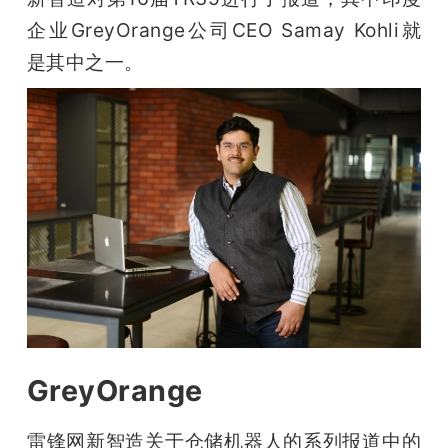
企业GreyOrange公司CEO Samay Kohli就
题
是其中之一。
爱
搞
机
GreyOrange
雷锋网新智造关于仓储机器人的系列报道中的