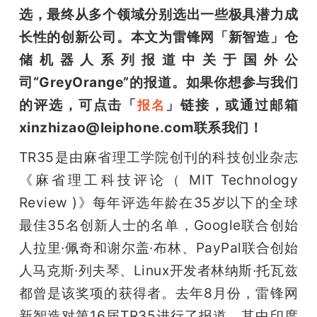
开
选，最终从多个领域分别选出一些极具潜力成
长性的创新公司。本文为雷锋网「新智造」仓
课
储机器人系列报道中关于国外公
司“GreyOrange”的报道。如果你想参与我们
活
的评选，可点击「
」链接，或通过邮箱
报名
xinzhizao@leiphone.com联系我们！
动
TR35是由麻省理工学院创刊的科技创业杂志
中
《麻省理工科技评论（ MIT Technology 
Review )》每年评选年龄在35岁以下的全球
心
最佳35名创新人士的名单，Google联合创始
人拉里·佩奇和谢尔盖·布林、PayPal联合创始
GAIR
人马克斯·列夫琴、Linux开发者林纳斯·托瓦兹
都曾是该奖项的获得者。去年8月份，雷锋网
专
新智造对第16届TR35进行了报道，其中印度