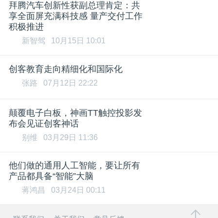
拜腾汽车创新性获副总理肯定：共
享全面屏充满科技感 量产交付工作
积极推进
新智驾
10月15日 10:01
创客教育走向精细化和国际化
张路
07月12日 22:22
颠覆电子白板，神画TT触控投影发
布会见证创客神话
别维
03月29日 11:36
他们做的通用人工智能，要让所有
产品都具备“智能”大脑
蒋鸿昌
03月24日 00:11