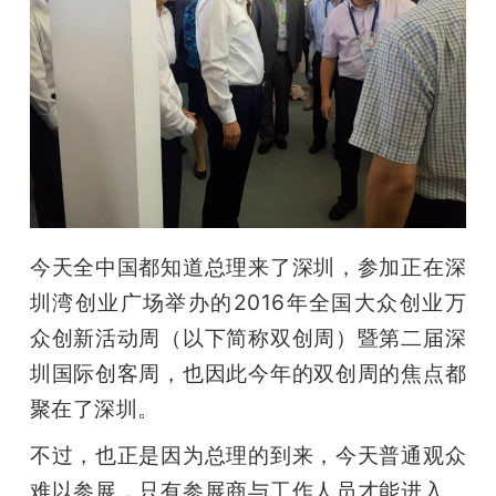
开
课
活
动
今天全中国都知道总理来了深圳，参加正在深
中
圳湾创业广场举办的2016年全国大众创业万
众创新活动周（以下简称双创周）暨第二届深
心
圳国际创客周，也因此今年的双创周的焦点都
GAIR
聚在了深圳。
不过，也正是因为总理的到来，今天普通观众
专
难以参展，只有参展商与工作人员才能进入。