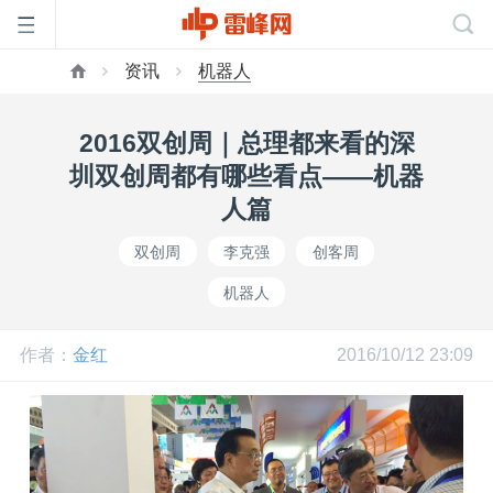
资讯
机器人
首
2016双创周｜总理都来看的深
页
圳双创周都有哪些看点——机器
人篇
雷
双创周
李克强
创客周
机器人
峰
作者：
金红
2016/10/12 23:09
网
公