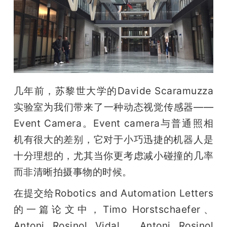
开
课
活
几年前，苏黎世大学的Davide Scaramuzza
动
实验室为我们带来了一种动态视觉传感器——
Event Camera。Event camera与普通照相
中
机有很大的差别，它对于小巧迅捷的机器人是
心
十分理想的，尤其当你更考虑减小碰撞的几率
而非清晰拍摄事物的时候。
GAIR
在提交给Robotics and Automation Letters
的一篇论文中，Timo Horstschaefer、
专
Antoni Rosinol Vidal、Antoni Rosinol 