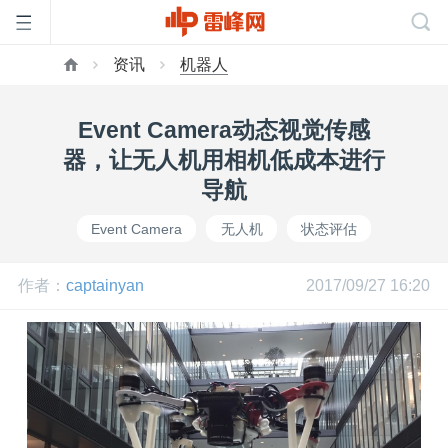
资讯
机器人
首
Event Camera动态视觉传感
页
器，让无人机用相机低成本进行
导航
雷
Event Camera
无人机
状态评估
峰
作者：
captainyan
2017/09/27 16:20
网
公