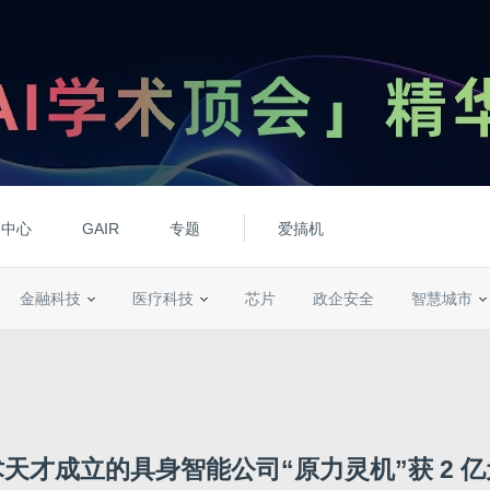
动中心
GAIR
专题
爱搞机
金融科技
医疗科技
芯片
政企安全
智慧城市
天才成立的具身智能公司“原力灵机”获 2 