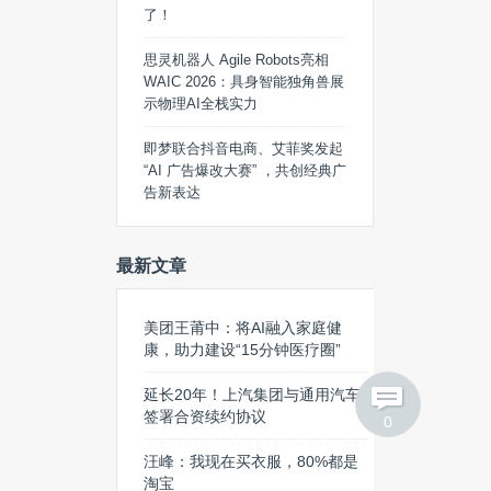
了！
思灵机器人 Agile Robots亮相
WAIC 2026：具身智能独角兽展
示物理AI全栈实力
即梦联合抖音电商、艾菲奖发起
“AI 广告爆改大赛” ，共创经典广
告新表达
最新文章
美团王莆中：将AI融入家庭健
康，助力建设“15分钟医疗圈”
延长20年！上汽集团与通用汽车
签署合资续约协议
0
汪峰：我现在买衣服，80%都是
淘宝