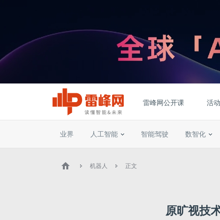
雷峰网公开课
活
业界
人工智能
智能驾驶
数智化
机器人
正文
原旷视技术