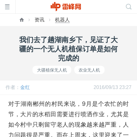
资讯
机器人
首
我们去了趟湖南乡下，见证了大
页
疆的一个无人机植保订单是如何
完成的
雷
大疆植保无人机
农业无人机
峰
作者：
金红
2016/09/13 23:27
网
对于湖南郴州的村民来说，9月是个农忙的时
节，大片的水稻田需要进行喷洒作业，尤其是
公
如今村中只剩留守老人的现象越来越严重，人
力问题很是严重。而在上周末，这里迎来了一