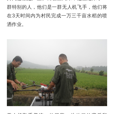
开
群特别的人，他们是一群无人机飞手，他们将
在3天时间内为村民完成一万三千亩水稻的喷
课
洒作业。
活
动
中
心
GAIR
专