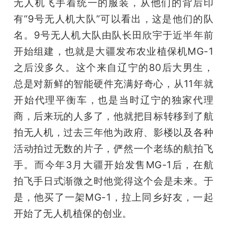
无人机飞手着统一的服装，从他们的背后印
题
有“9号无人机大队”可以看出，这是他们的队
名。9号无人机大队由队长田欣宇于近半年前
爱
开始组建，也就是大疆发布农业植保机MG-1
之后没多久。这个来自辽宁的80后大男生，
搞
总是对新鲜的智能硬件充满好奇心，从11年就
开始代理平衡车，也是当时辽宁的独家代理
机
商，后来玩的人多了，他就把目标转移到了航
拍无人机，过去三年他为政府、影楼以及各种
活动拍过无数的片子，俨然一个老练的航拍飞
手。而今年3月大疆开始发售MG-1后，在航
拍飞手日式渐微之时他觉得这个会是未来。于
是，他买了一架MG-1，拉上同乡好友，一起
开始了无人机植保的创业。