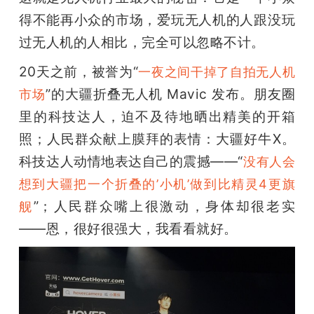
得不能再小众的市场，爱玩无人机的人跟没玩
题
过无人机的人相比，完全可以忽略不计。
爱
20天之前，被誉为“
一夜之间干掉了自拍无人机
”的大疆折叠无人机 Mavic 发布。朋友圈
市场
搞
里的科技达人，迫不及待地晒出精美的开箱
照；人民群众献上膜拜的表情：大疆好牛X。
机
科技达人动情地表达自己的震撼——“
没有人会
想到大疆把一个折叠的’小机’做到比精灵4更旗
”；人民群众嘴上很激动，身体却很老实
舰
——恩，很好很强大，我看看就好。