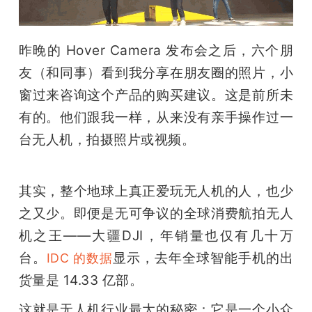
开
课
昨晚的 Hover Camera 发布会之后，六个朋
友（和同事）看到我分享在朋友圈的照片，小
活
窗过来咨询这个产品的购买建议。这是前所未
有的。他们跟我一样，从来没有亲手操作过一
动
台无人机，拍摄照片或视频。
中
其实，整个地球上真正爱玩无人机的人，也少
心
之又少。即便是无可争议的全球消费航拍无人
机之王——大疆DJI，年销量也仅有几十万
GAIR
台。
显示，去年全球智能手机的出
IDC 的数据
货量是 14.33 亿部。
专
这就是无人机行业最大的秘密：它是一个小众