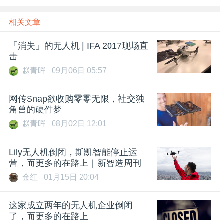
相关文章
「消失」的无人机 | IFA 2017现场直
击
赵青晖
09月06日 05:57
网传Snap欲收购零零无限，社交独
角兽的硬件梦
赵青晖
08月02日 12:01
Lily无人机倒闭，斯凯智能停止运
营，而更多的在路上｜新智造周刊
金红
01月15日 20:04
这家成立两年的无人机企业倒闭
了，而更多的在路上