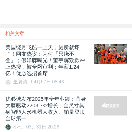
相关文章
美国绕月飞船一上天，厕所就坏
了！网友热议：为何「只绕不
登」；假洋牌曝光！董宇辉致歉冲
上热搜，被全网审判；年薪1.24
亿！优必选招首席
巫夏清
04月07日 08:43
优必选发布2025年全年业绩：具身
大脑驱动2203.7%增长，全尺寸具
身智能人形机器人收入、销量登顶
全球第一
小七
03月31日 20:28