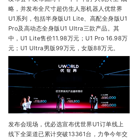
开
略，并发布全尺寸超仿生人形机器人优世界
U1系列，包括半身版U1 Lite、高配全身版U1 
课
Pro及高动态全身版U1 Ultra三款产品。其
中，U1 Lite售价11.98万元；U1 Pro 16.98万
活
元；U1 Ultra男版99万元，女版88万元。
动
中
心
GAIR
发布会现场，优必选宣布优世界U1订单线上
专
线下全渠道已累计突破13361台，力争今年交