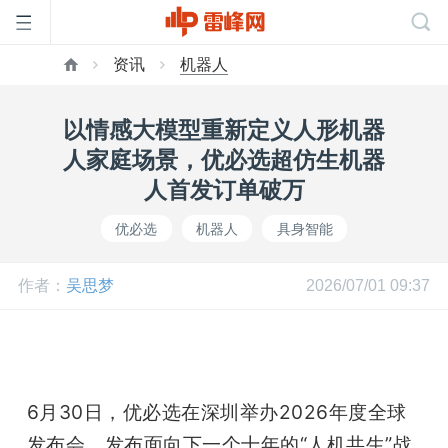
资讯
机器人
首
以情感大模型重新定义人形机器
页
人家庭场景，优必选超仿生机器
人首发订单破万
雷
优必选
机器人
具身智能
峰
作者：
吴思梦
2026/07/01 09:37
网
公
6月30日，优必选在深圳举办2026年度全球
发布会，发布面向下一个十年的“人机共生”战