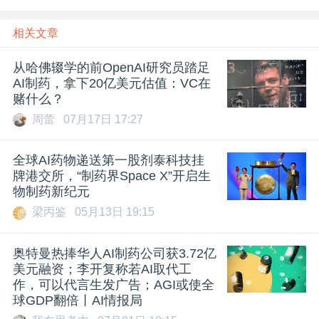
相关文章
从哈佛辍学的前OpenAI研究员踏足
AI制药，拿下20亿美元估值：VC在
赌什么？
周蕾
07月17日 17:27
全球AI药物递送第一股剂泰科技挂
牌港交所，“制药界Space X”开启生
物制药新纪元
梁丙鉴
05月13日 19:15
奥特曼热捧华人AI制药公司获3.72亿
美元融资；李开复称若AI取代工
作，可以代言生发广告；AGI或使全
球GDP翻倍丨AI情报局