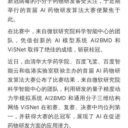
新冠病毒的小分子药物研发备受关注，于近期
开
举行的首届 AI 药物研发算法大赛便聚焦于
课
此。
在比赛中，来自微软研究院科学智能中心的团
活
队，凭借创新的 AI 模型系统 AI2BMD 和 
ViSNet 取得了绝佳的成绩，斩获桂冠。
动
近日，由清华大学药学院、百度飞桨、百度智
中
能云和临港实验室联袂主办的首届 AI 药物研
发算法大赛公布了比赛结果，来自微软研究院
心
科学智能中心的团队，利用研发的量子精度动
力学模拟系统 AI2BMD 和通用分子三维结构
GAIR
网络 ViSNet 在初赛、复赛、决赛中均位列第
一，并获得大赛的总冠军，展现了 AI 在促进
专
药物研发方面的应用潜力。